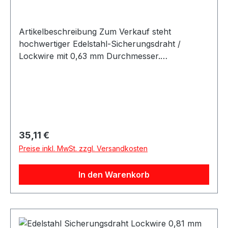
Artikelbeschreibung Zum Verkauf steht
hochwertiger Edelstahl-Sicherungsdraht /
Lockwire mit 0,63 mm Durchmesser.
Produktdetails Artikel Sicherungsdraht /
Lockwire / Safety Wire Material Edelstahl
Durchmesser 0,635 mm Durchmesser 0,025 Zoll
Spulengewicht 250 g Ausführung
korrosionsbeständig Hohe Zugfestigkeit Geeignet
für Schrauben Muttern Gewindeverbindungen
Regulärer Preis:
35,11 €
Befestigungselemente Aerospace-Anwendungen
Preise inkl. MwSt. zzgl. Versandkosten
Automotive / Motorsport Industrieanwendungen
Eigenschaften Sichert kritische Bauteile gegen
In den Warenkorb
Lösen durch Vibration Ideal für
sicherheitsrelevante Verschraubungen
Korrosionsbeständig für anspruchsvolle
Umgebungen Hohe Festigkeit für zuverlässige
Sicherung Zertifizierungen / Standards