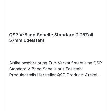
vorhandenes Rohr geschoben und anschließend
verschweißt werden kann. Zusätzlich sind die
Edelstahlrohre mit Schlitzen versehen, wodurch
die Montage je nach Einbausituation auch mit
Schlauchschelle oder Auspuffschelle möglich ist.
Lieferumfang 1x QSP Edelstahl Auspuffbogen 30
QSP V-Band Schelle Standard 2.25Zoll
Grad 3.0Zoll / 76.2mm
57mm Edelstahl
Artikelbeschreibung Zum Verkauf steht eine QSP
Standard V-Band Schelle aus Edelstahl.
Produktdetails Hersteller QSP Products Artikel
V-Band Schelle / V-Band Clamp Ausführung
Standard Material Edelstahl Farbe silber Größe
2.25Zoll / 57mm Interne Flanschgröße 57mm
Quick-Release nein Artikelnummer QHKV-225
Verpackungseinheit 1 Stück Geeignet für
Auspuffanlagen V-Band Flansche Abgasanlagen