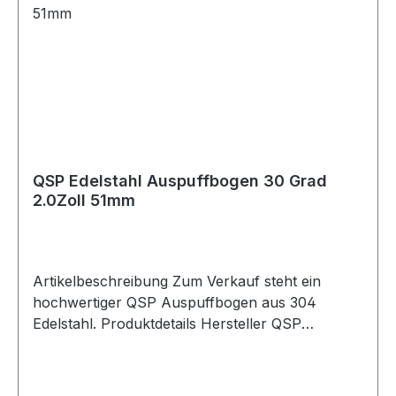
entsprechenden TD02 bis TD06 Turboladern.
Lieferumfang 1x QSP Öldichtung TD02-06 Turbo
QSP Edelstahl Auspuffbogen 30 Grad
2.0Zoll 51mm
Artikelbeschreibung Zum Verkauf steht ein
hochwertiger QSP Auspuffbogen aus 304
Edelstahl. Produktdetails Hersteller QSP
Products Artikel Auspuffbogen / Edelstahlbogen
Material 304 Edelstahl Farbe silber Bogen 30
Grad Außendurchmesser 51mm Durchmesser