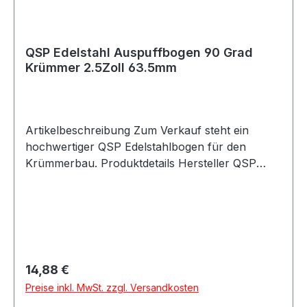
die Montage je nach Einbausituation auch mit
Schlauchschelle oder Auspuffschelle möglich ist.
Lieferumfang 1x QSP Edelstahl Auspuffbogen 90
QSP Edelstahl Auspuffbogen 90 Grad
Grad 2.5Zoll / 63.5mm
Krümmer 2.5Zoll 63.5mm
Artikelbeschreibung Zum Verkauf steht ein
hochwertiger QSP Edelstahlbogen für den
Krümmerbau. Produktdetails Hersteller QSP
Products Artikel Auspuffbogen / Krümmerbogen
/ Edelstahlbogen Material 304 Edelstahl Farbe
silber Bogen 90 Grad Außendurchmesser
63.5mm Durchmesser 2.5Zoll / 63.5mm
Wandstärke mindestens 1.5mm Artikelnummer
QEX-25-MAN Verpackungseinheit 1 Stück
Regulärer Preis:
14,88 €
Geeignet für Krümmerbau Manifold-Bau
Preise inkl. MwSt. zzgl. Versandkosten
Abgasanlagen Motorsport Fahrzeugtuning