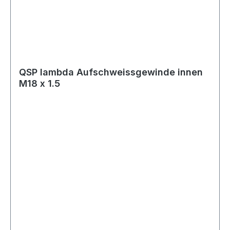
Ausführung, die gerade Bauform und das
M18x1.5 Gewinde ist der Stopfen vielseitig
einsetzbar, beispielsweise an Abgas- oder
Rohrsystemen im Motorsport- und
Tuningbereich. Lieferumfang 1x QSP Lambda
Blindstopfen M18x1.5 Edelstahl
QSP lambda Aufschweissgewinde innen
M18 x 1.5