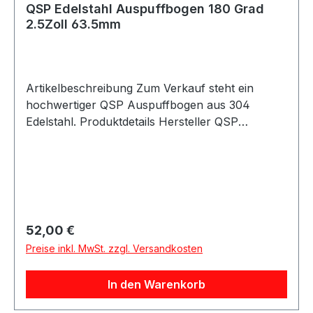
QSP Edelstahl Auspuffbogen 180 Grad
Grad 2.0Zoll / 50.8mm
2.5Zoll 63.5mm
Artikelbeschreibung Zum Verkauf steht ein
hochwertiger QSP Auspuffbogen aus 304
Edelstahl. Produktdetails Hersteller QSP
Products Artikel Auspuffbogen / Edelstahlbogen
Material 304 Edelstahl Farbe silber Bogen 180
Grad Außendurchmesser 63.5mm Durchmesser
2.5Zoll / 63.5mm Wandstärke mindestens 1.5mm
Artikelnummer QEX-25-180 Verpackungseinheit
1 Stück Eigenschaften Hochwertige Edelstahl-
Regulärer Preis:
52,00 €
Ausführung Verdicktes Anschlussstück zum
Preise inkl. MwSt. zzgl. Versandkosten
Überschieben Mit Schlitzen versehen Zum
Schweißen geeignet Auch mit Schlauchschelle
In den Warenkorb
oder Auspuffschelle montierbar Beschreibung
QSP Edelstahl Auspuffbogen aus hochwertigem