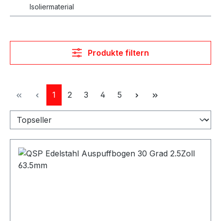
Isoliermaterial
Produkte filtern
Seite
Seite
Seite
Seite
Seite
1
2
3
4
5