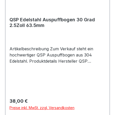
QSP Edelstahl Auspuffbogen 30 Grad
2.5Zoll 63.5mm
Artikelbeschreibung Zum Verkauf steht ein
hochwertiger QSP Auspuffbogen aus 304
Edelstahl. Produktdetails Hersteller QSP
Products Artikel Auspuffbogen / Edelstahlbogen
Material 304 Edelstahl Farbe silber Bogen 30
Grad Außendurchmesser 63.5mm Durchmesser
2.5Zoll / 63.5mm Wandstärke mindestens 1.5mm
Artikelnummer QEX-25-30 Verpackungseinheit 1
Stück Eigenschaften Hochwertige Edelstahl-
Regulärer Preis:
38,00 €
Ausführung Verdicktes Anschlussstück zum
Preise inkl. MwSt. zzgl. Versandkosten
Überschieben Mit Schlitzen versehen Zum