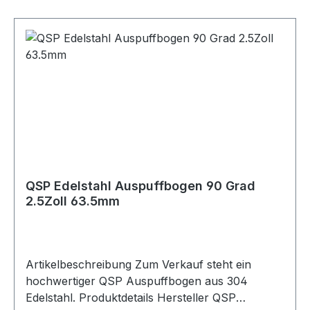
304 Edelstahl. Der 180-Grad-Bogen eignet sich
zum Bau einer eigenen Abgasanlage oder zur
Reparatur eines bestehenden Auspuffsystems.
Der Bogen verfügt über ein verdicktes
Anschlussstück, sodass er über ein
vorhandenes Rohr geschoben und anschließend
verschweißt werden kann. Zusätzlich sind die
Edelstahlrohre mit Schlitzen versehen, wodurch
die Montage je nach Einbausituation auch mit
Schlauchschelle oder Auspuffschelle möglich ist.
Lieferumfang 1x QSP Edelstahl Auspuffbogen
QSP Edelstahl Auspuffbogen 90 Grad
180 Grad 2.5Zoll / 63.5mm
2.5Zoll 63.5mm
Artikelbeschreibung Zum Verkauf steht ein
hochwertiger QSP Auspuffbogen aus 304
Edelstahl. Produktdetails Hersteller QSP