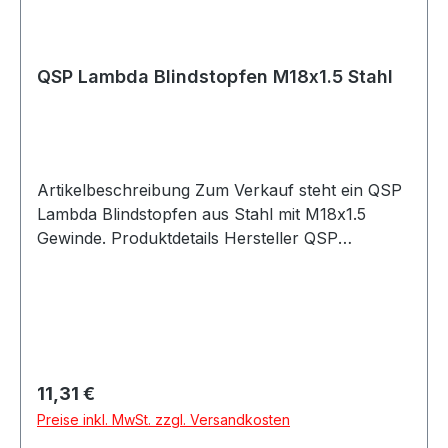
Einschweißmutter Edelstahl M18x1.5
QSP Lambda Blindstopfen M18x1.5 Stahl
Artikelbeschreibung Zum Verkauf steht ein QSP
Lambda Blindstopfen aus Stahl mit M18x1.5
Gewinde. Produktdetails Hersteller QSP
Products Artikel Blindstopfen / Lambda Blind
Plug Material Stahl Farbe silber Ausführung
Male / Außengewinde Gewinde M18x1.5
Gewindeart metrisch Bauform gerade
Anwendung Kraftstoff / Öl Swivel nein
Cutterstyle nein Artikelnummer QGW-LAMBDA-
Regulärer Preis:
11,31 €
BLIND Verpackungseinheit 1 Stück Geeignet für
Preise inkl. MwSt. zzgl. Versandkosten
Lambdasondenanschlüsse Abgasanlagen