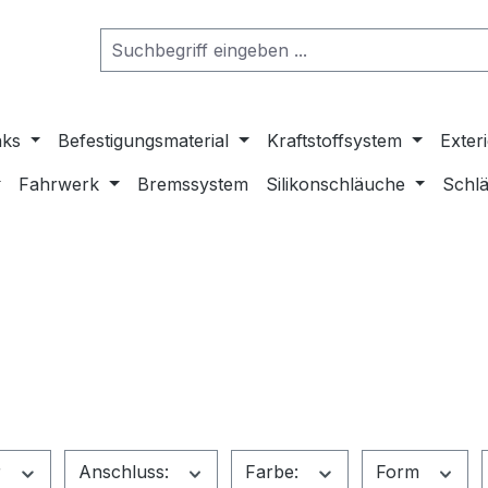
nks
Befestigungsmaterial
Kraftstoffsystem
Exter
Fahrwerk
Bremssystem
Silikonschläuche
Schlä
r
Anschluss:
Farbe:
Form