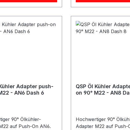
ssenden, verstärkten
verstärkten Push-On
 Gummischlauch.
Gummischlauch.
enschaften: 45°
Produkteigenschaften: 45°
: M22 auf
Ausführung Anschluss: M22 auf
et für Push-
Push-On AN10 Geeignet für Push-
äuche Hohe Druck-
On Gummischläuche Hohe Druck-
eraturbeständigkeit
und Temperaturbeständi
und langlebige
Robuste Ausführung Ideal
ignet für
geeignet für Ölkreisläuf
äufe und Ölkühler-Systeme
Ölkühler-Systeme im Mo
sport, Fahrzeugbau oder
Fahrzeugbau oder indust
ellen Anwendungen.
Anwendungen.
Kühler Adapter push-
QSP Öl Kühler Adapt
M22 - AN6 Dash 6
on 90° M22 - AN8 Da
iger 90° Ölkühler-
Hochwertiger 90° Ölkühl
M22 auf Push-On AN6.
Adapter M22 auf Push-