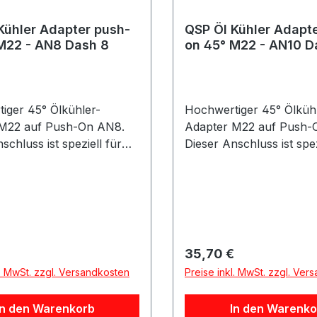
industriellen Anwendung
Kühler Adapter push-
QSP Öl Kühler Adapt
M22 - AN8 Dash 8
on 45° M22 - AN10 D
iger 45° Ölkühler-
Hochwertiger 45° Ölküh
 M22 auf Push-On AN8.
Adapter M22 auf Push-
schluss ist speziell für
Dieser Anschluss ist spez
ufe entwickelt und
Ölkreisläufe konzipiert 
stet bei fachgerechter
bei fachgerechter Monta
eine sichere sowie
eine sichere und dauerha
t dichte Verbindung ohne
Verbindung ohne Leckag
. Die 45°-Ausführung
45°-Ausführung ermögli
ht eine optimale und
saubere und platzspare
r Preis:
Regulärer Preis:
35,70 €
rende Leitungsführung,
Leitungsführung, besond
l. MwSt. zzgl. Versandkosten
Preise inkl. MwSt. zzgl. Ver
s bei engen
beengten Einbausituatio
uationen. Die Installation
Montage erfolgt einfach 
In den Warenkorb
In den Warenko
infach in Kombination mit
Kombination mit einem 