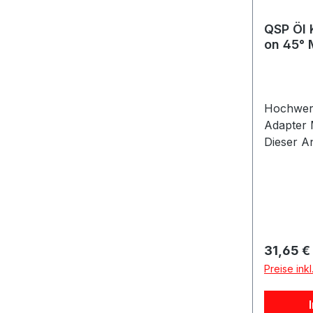
QSP Öl 
on 45° 
Hochwert
Adapter
Dieser An
Ölkreislä
gewährlei
Montage 
dauerhaf
Leckagen
ermöglic
Reguläre
31,65 €
platzspa
Preise ink
besonder
Einbausit
erfolgt e