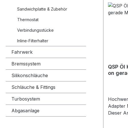
Tuning- 
Produktd
Sandwichplatte & Zubehör
Products
Thermostat
Material
Female a
Verbindungsstücke
auf M22x
Inline-Filterhalter
Female G
Gewinde
Fahrwerk
Öl Verpa
Geeignet
Bremssystem
QSP Öl 
Ölleitun
on gera
Silikonschläuche
M22x1.5 
10
Anschlüs
Schläuche & Fittings
Motorspo
Rennspo
Turbosystem
Hochwert
Projektf
Adapter 
Abgasanlage
Dieser An
Ölkreislä
bei fach