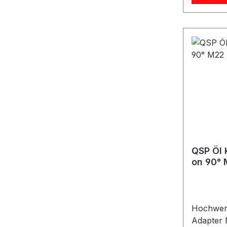
einem pa
Push-On
Produkteig
Ausführung Anschluss
Push-On AN8 Geeign
On Gummischl
und Temp
Robuste 
Ausführung Ideal gee
Ölkreisl
im Motor
industri
QSP Öl 
on 90° 
Hochwert
Adapter 