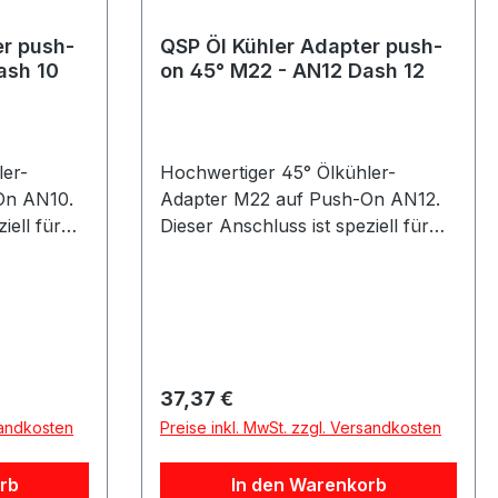
en.
Fahrzeugbau oder industriellen
Anwendungen.
er push-
QSP Öl Kühler Adapter push-
ash 10
on 45° M22 - AN12 Dash 12
ler-
Hochwertiger 45° Ölkühler-
On AN10.
Adapter M22 auf Push-On AN12.
iell für
Dieser Anschluss ist speziell für
und sorgt
Ölkreisläufe entwickelt und
ge für
gewährleistet bei fachgerechter
ft dichte
Montage eine sichere sowie
en. Die
dauerhaft dichte Verbindung ohne
cht eine
Leckagen. Die 45°-Ausführung
nde
ermöglicht eine optimierte
Regulärer Preis:
37,37 €
ers bei
Leitungsführung und eignet sich
sandkosten
Preise inkl. MwSt. zzgl. Versandkosten
nen. Die
besonders für Einbausituationen
in
mit begrenztem Platzangebot. Die
rb
In den Warenkorb
passenden,
Montage erfolgt einfach in