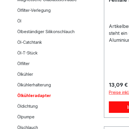
Ölfilter-Verlegung
Öl
Artikelb
Ölbeständiger Silikonschlauch
steht ei
Aluminiu
Öl-Catchtank
Ausführu
Öl-T-Stück
M22x1.5.
Aluminiu
Ölfilter
Ausführu
Ölkühler
einen M1
und eine
Reguläre
13,09 €
Ölkühlerhalterung
Anschluss
Preise ink
Übergang
Ölkühleradapter
Ölkühler
Öldichtung
Der Adapt
Anwendun
Ölpumpe
für vers
Ölschlauch