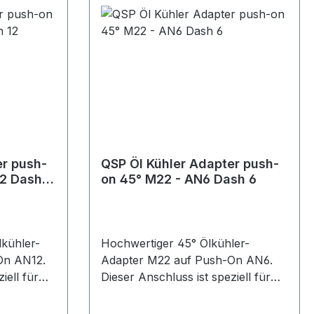
Ausführung Anschluss: M22 auf
Push-On AN8 Geeignet für Push-
gkeit
On Gummischläuche Hohe Druck-
und Temperaturbeständigkeit
e und
Robuste und langlebige
torsport,
Ausführung Ideal geeignet für
riellen
Ölkreisläufe und Ölkühler-Systeme
im Motorsport, Fahrzeugbau oder
industriellen Anwendungen.
er push-
QSP Öl Kühler Adapter push-
12 Dash
on 45° M22 - AN6 Dash 6
lkühler-
Hochwertiger 45° Ölkühler-
On AN12.
Adapter M22 auf Push-On AN6.
iell für
Dieser Anschluss ist speziell für
und
Ölkreisläufe konzipiert und sorgt
rechter
bei fachgerechter Montage für