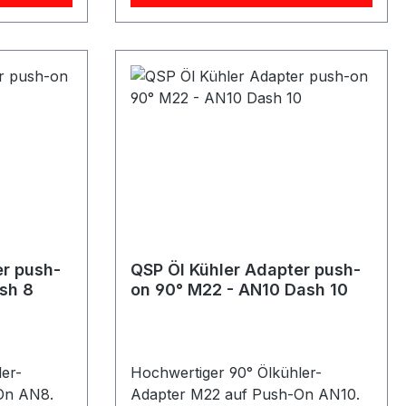
Kombination mit einem passenden,
verstärkten Push-On
Gummischlauch.
Produkteigenschaften: 45°
Ausführung Anschluss: M22 auf
Push-On AN12 Geeignet für Push-
gkeit
On Gummischläuche Hohe Druck-
und Temperaturbeständigkeit
e und
Robuste und langlebige
torsport,
Ausführung Ideal geeignet für
riellen
Ölkreisläufe und Ölkühler-Systeme
im Motorsport, Fahrzeugbau oder
er push-
QSP Öl Kühler Adapter push-
industriellen Anwendungen.
sh 8
on 90° M22 - AN10 Dash 10
er-
Hochwertiger 90° Ölkühler-
On AN8.
Adapter M22 auf Push-On AN10.