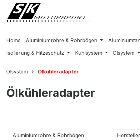
springen
Zur Hauptnavigation springen
Home
Aluminiumrohre & Rohrbögen
Aluminiumta
Isolierung & Hitzeschutz
Kühlsystem
Ölsystem
Ölsystem
Ölkühleradapter
Ölkühleradapter
Aluminiumrohre & Rohrbögen
Herstelle