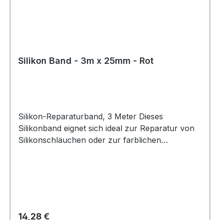
Silikon Band - 3m x 25mm - Rot
Silikon-Reparaturband, 3 Meter Dieses
Silikonband eignet sich ideal zur Reparatur von
Silikonschläuchen oder zur farblichen
Gestaltung bestehender Silikonleitungen. Das
Band lässt sich einfach anbringen und
vulkanisiert innerhalb von 24 Stunden bei
Raumtemperatur zu einer festen, dauerhaften
Verbindung. Nach der Aushärtung entsteht eine
widerstandsfähige und flexible Oberfläche. Das
Regulärer Preis:
14,28 €