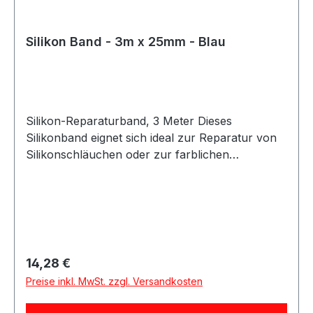
Silikon Band - 3m x 25mm - Blau
Silikon-Reparaturband, 3 Meter Dieses
Silikonband eignet sich ideal zur Reparatur von
Silikonschläuchen oder zur farblichen
Gestaltung bestehender Silikonleitungen. Das
Band lässt sich einfach anbringen und
vulkanisiert innerhalb von 24 Stunden bei
Raumtemperatur zu einer festen, dauerhaften
Verbindung. Nach der Aushärtung entsteht eine
widerstandsfähige und flexible Oberfläche. Das
Regulärer Preis:
14,28 €
Silikon-Reparaturband ist vielseitig einsetzbar
Preise inkl. MwSt. zzgl. Versandkosten
und eignet sich für Reparatur-, Schutz- und
Anpassungsarbeiten an Silikonschläuchen.