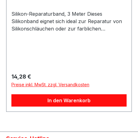
Silikon-Reparaturband, 3 Meter Dieses
Silikonband eignet sich ideal zur Reparatur von
Silikonschläuchen oder zur farblichen
Gestaltung bestehender Silikonleitungen. Das
Band lässt sich einfach anbringen und
vulkanisiert innerhalb von 24 Stunden bei
Raumtemperatur zu einer festen, dauerhaften
Verbindung. Nach der Aushärtung entsteht eine
widerstandsfähige und flexible Oberfläche. Das
Regulärer Preis:
14,28 €
Silikon-Reparaturband ist vielseitig einsetzbar
Preise inkl. MwSt. zzgl. Versandkosten
und eignet sich für Reparatur-, Schutz- und
Anpassungsarbeiten an Silikonschläuchen.
In den Warenkorb