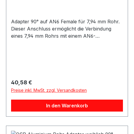
Adapter 90° auf AN6 Female für 7,94 mm Rohr.
Dieser Anschluss ermöglicht die Verbindung
eines 7,94 mm Rohrs mit einem AN6-
Innengewinde in 90°-Ausführung. Die 90°-
Bauform eignet sich für eine abgewinkelte
Leitungsführung bei beengten Einbausituationen.
Geeignet für Anwendungen im Öl-, Kraftstoff-
oder Hydraulikbereich, abhängig von der
jeweiligen Systemauslegung.
Regulärer Preis:
40,58 €
Produkteigenschaften: 90° Ausführung
Preise inkl. MwSt. zzgl. Versandkosten
Anschluss: 7,94 mm Rohr auf AN6 Female
Passend für AN6 Innengewinde Robuste
In den Warenkorb
Ausführung Geeignet für verschiedene Medien je
nach Anwendung