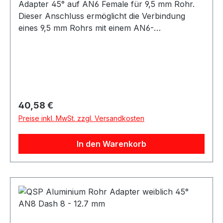
Adapter 45° auf AN6 Female für 9,5 mm Rohr.
Dieser Anschluss ermöglicht die Verbindung
eines 9,5 mm Rohrs mit einem AN6-
Innengewinde in 45°-Ausführung. Die 45°-
Bauform unterstützt eine leicht abgewinkelte
Leitungsführung und eignet sich für
Einbausituationen mit begrenztem Platzangebot.
Geeignet für Anwendungen im Öl-, Kraftstoff-
oder Hydraulikbereich, abhängig von der
Regulärer Preis:
40,58 €
jeweiligen Systemauslegung.
Preise inkl. MwSt. zzgl. Versandkosten
Produkteigenschaften: 45° Ausführung
Anschluss: 9,5 mm Rohr auf AN6 Female
In den Warenkorb
Passend für AN6 Innengewinde Robuste
Ausführung Geeignet für verschiedene Medien je
nach Anwendung