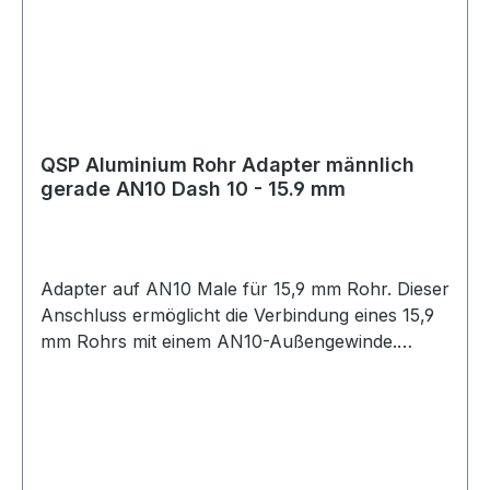
QSP Aluminium Rohr Adapter männlich
gerade AN10 Dash 10 - 15.9 mm
Adapter auf AN10 Male für 15,9 mm Rohr. Dieser
Anschluss ermöglicht die Verbindung eines 15,9
mm Rohrs mit einem AN10-Außengewinde.
Geeignet für Anwendungen im Öl-, Kraftstoff-
oder Hydraulikbereich, abhängig von der
jeweiligen Systemauslegung. Die Montage sollte
fachgerecht entsprechend der Rohr- und
Leitungsspezifikation erfolgen.