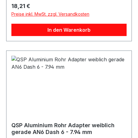
Produkteigenschaften: Anschluss: 15,9 mm Rohr
Regulärer Preis:
18,21 €
auf AN10 Male Passend für AN10
Preise inkl. MwSt. zzgl. Versandkosten
Außengewinde Robuste Ausführung Geeignet
für verschiedene Medien je nach Anwendung
In den Warenkorb
QSP Aluminium Rohr Adapter weiblich
gerade AN6 Dash 6 - 7.94 mm