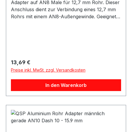
Adapter auf AN8 Male für 12,7 mm Rohr. Dieser
Anschluss dient zur Verbindung eines 12,7 mm
Rohrs mit einem AN8-Außengewinde. Geeignet
für Anwendungen im Öl-, Kraftstoff- oder
Hydraulikbereich, abhängig von der jeweiligen
Systemauslegung. Die Montage sollte
fachgerecht entsprechend der Rohr- und
Leitungsspezifikation erfolgen.
Produkteigenschaften: Anschluss: 12,7 mm Rohr
Regulärer Preis:
13,69 €
auf AN8 Male Passend für AN8 Außengewinde
Preise inkl. MwSt. zzgl. Versandkosten
Robuste Ausführung Geeignet für verschiedene
Medien je nach Anwendung
In den Warenkorb