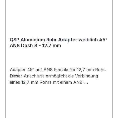
QSP Aluminium Rohr Adapter weiblich 45°
AN8 Dash 8 - 12.7 mm
Adapter 45° auf AN8 Female für 12,7 mm Rohr.
Dieser Anschluss ermöglicht die Verbindung
eines 12,7 mm Rohrs mit einem AN8-
Innengewinde in 45°-Ausführung. Die 45°-
Bauform eignet sich für eine leicht abgewinkelte
Leitungsführung und unterstützt eine
platzsparende Installation. Geeignet für
Anwendungen im Öl-, Kraftstoff- oder