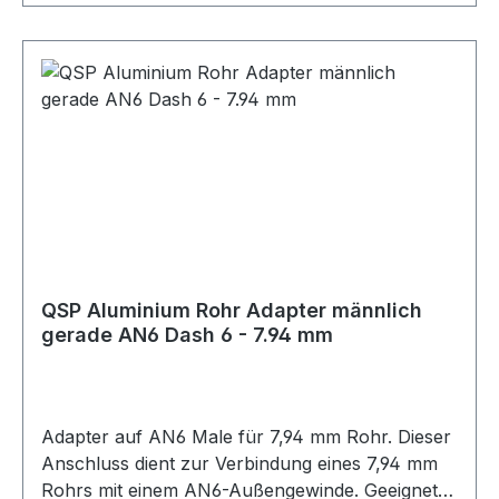
Einsatz mit Flüssigkeiten oder Luftleitungen.
Durch die flexible Ausführung kann es einfach
von Hand in Form gebogen werden. Das
Aluminiumrohr kann mit speziell dafür
vorgesehenen Fittings verwendet werden, zum
Beispiel von Rohr auf weibliche oder männliche
AN-Anschlüsse. Lieferumfang 1x Aluminiumrohr
schwarz eloxiert, 2 Meter
QSP Aluminium Rohr Adapter männlich
gerade AN6 Dash 6 - 7.94 mm
Adapter auf AN6 Male für 7,94 mm Rohr. Dieser
Anschluss dient zur Verbindung eines 7,94 mm
Rohrs mit einem AN6-Außengewinde. Geeignet