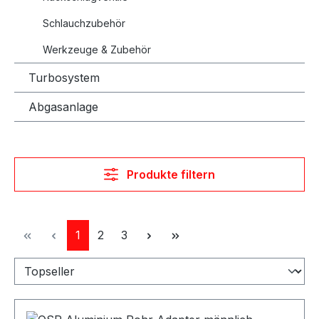
Schlauchzubehör
Werkzeuge & Zubehör
Turbosystem
Abgasanlage
Produkte filtern
Seite
Seite
Seite
1
2
3