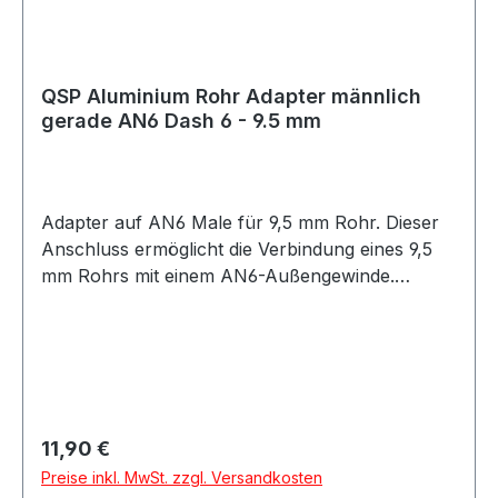
QSP Aluminium Rohr Adapter männlich
gerade AN6 Dash 6 - 9.5 mm
Adapter auf AN6 Male für 9,5 mm Rohr. Dieser
Anschluss ermöglicht die Verbindung eines 9,5
mm Rohrs mit einem AN6-Außengewinde.
Geeignet für Anwendungen im Öl-, Kraftstoff-
oder Hydraulikbereich, abhängig von der
jeweiligen Systemauslegung. Die Montage sollte
fachgerecht entsprechend der Rohr- und
Leitungsspezifikation erfolgen.
Produkteigenschaften: Anschluss: 9,5 mm Rohr
Regulärer Preis:
11,90 €
auf AN6 Male Passend für AN6 Außengewinde
Preise inkl. MwSt. zzgl. Versandkosten
Robuste Ausführung Geeignet für verschiedene