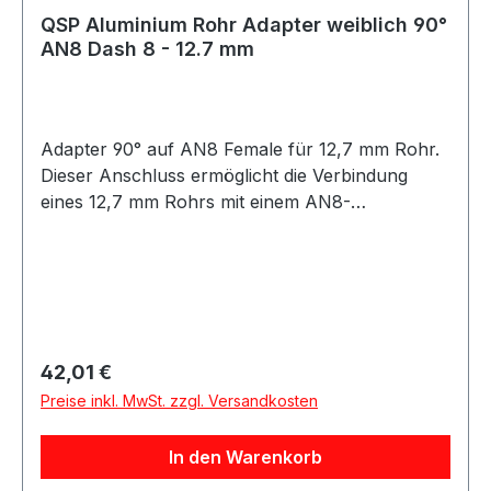
QSP Aluminium Rohr Adapter weiblich 90°
AN8 Dash 8 - 12.7 mm
Adapter 90° auf AN8 Female für 12,7 mm Rohr.
Dieser Anschluss ermöglicht die Verbindung
eines 12,7 mm Rohrs mit einem AN8-
Innengewinde in 90°-Ausführung. Die 90°-
Bauform eignet sich für Einbausituationen mit
begrenztem Platzangebot und ermöglicht eine
abgewinkelte Leitungsführung. Geeignet für
Anwendungen im Öl-, Kraftstoff- oder
Hydraulikbereich, abhängig von der jeweiligen
Regulärer Preis:
42,01 €
Systemauslegung. Produkteigenschaften: 90°
Preise inkl. MwSt. zzgl. Versandkosten
Ausführung Anschluss: 12,7 mm Rohr auf AN8
Female Passend für AN8 Innengewinde Robuste
In den Warenkorb
Ausführung Geeignet für verschiedene Medien je
nach Anwendung