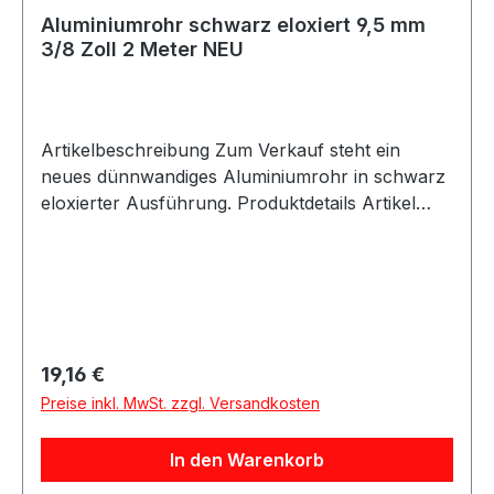
Aluminiumrohr schwarz eloxiert 9,5 mm
3/8 Zoll 2 Meter NEU
Artikelbeschreibung Zum Verkauf steht ein
neues dünnwandiges Aluminiumrohr in schwarz
eloxierter Ausführung. Produktdetails Artikel
Aluminiumrohr / Aluleitung Material Aluminium
Oberfläche schwarz eloxiert Außendurchmesser
9,5 mm Außendurchmesser 3/8 Zoll Länge 2
Meter Ausführung dünnwandig Zustand neu
Eigenschaften Geeignet für Flüssigkeiten
Geeignet für Luft Leicht von Hand in Form
Regulärer Preis:
19,16 €
biegbar Lieferung als Rolle Verwendbar mit
Preise inkl. MwSt. zzgl. Versandkosten
passenden AN-Fittings Beschreibung
Dünnwandiges Aluminiumrohr mit 9,5 mm
In den Warenkorb
Außendurchmesser und 2 Meter Länge. Das
Rohr ist schwarz eloxiert und eignet sich für den