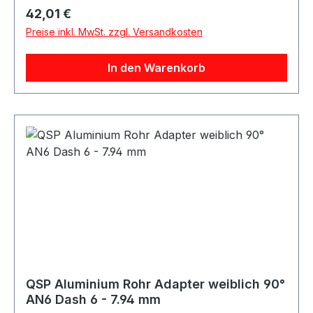
Hydraulikbereich, abhängig von der jeweiligen
Regulärer Preis:
42,01 €
Systemauslegung. Produkteigenschaften: 45°
Preise inkl. MwSt. zzgl. Versandkosten
Ausführung Anschluss: 12,7 mm Rohr auf AN8
Female Passend für AN8 Innengewinde Robuste
In den Warenkorb
Ausführung Geeignet für verschiedene Medien je
nach Anwendung
QSP Aluminium Rohr Adapter weiblich 90°
AN6 Dash 6 - 7.94 mm