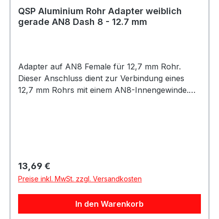
QSP Aluminium Rohr Adapter weiblich
gerade AN8 Dash 8 - 12.7 mm
Adapter auf AN8 Female für 12,7 mm Rohr.
Dieser Anschluss dient zur Verbindung eines
12,7 mm Rohrs mit einem AN8-Innengewinde.
Geeignet für Anwendungen im Öl-, Kraftstoff-
oder Hydraulikbereich, abhängig von der
jeweiligen Systemauslegung. Die Montage sollte
fachgerecht entsprechend der Rohr- und
Leitungsspezifikation erfolgen.
Produkteigenschaften: Anschluss: 12,7 mm Rohr
Regulärer Preis:
13,69 €
auf AN8 Female Passend für AN8 Innengewinde
Preise inkl. MwSt. zzgl. Versandkosten
Robuste Ausführung Geeignet für verschiedene
Medien je nach Anwendung
In den Warenkorb