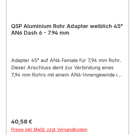
QSP Aluminium Rohr Adapter weiblich 45°
AN6 Dash 6 - 7.94 mm
Adapter 45° auf AN6 Female für 7,94 mm Rohr.
Dieser Anschluss dient zur Verbindung eines
7,94 mm Rohrs mit einem AN6-Innengewinde in
45°-Ausführung. Die 45°-Bauform ermöglicht
eine leicht abgewinkelte Leitungsführung und
eignet sich für Einbausituationen mit begrenztem
Platzangebot. Geeignet für Anwendungen im Öl-,
Kraftstoff- oder Hydraulikbereich, abhängig von
der jeweiligen Systemauslegung.
Regulärer Preis:
40,58 €
Produkteigenschaften: 45° Ausführung
Preise inkl. MwSt. zzgl. Versandkosten
Anschluss: 7,94 mm Rohr auf AN6 Female