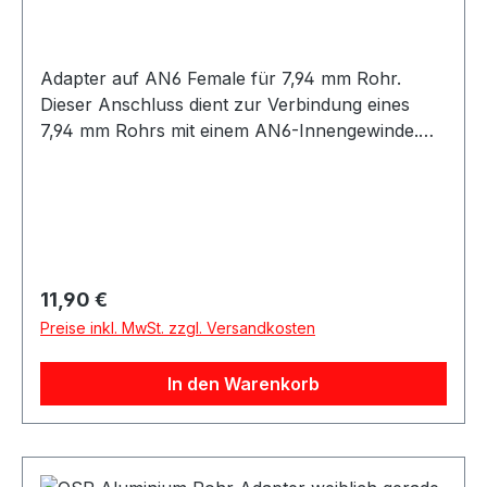
Adapter auf AN6 Female für 7,94 mm Rohr.
Dieser Anschluss dient zur Verbindung eines
7,94 mm Rohrs mit einem AN6-Innengewinde.
Geeignet für Anwendungen im Öl-, Kraftstoff-
oder Hydraulikbereich, abhängig von der
jeweiligen Systemauslegung. Die Montage sollte
fachgerecht entsprechend der Rohr- und
Leitungsspezifikation erfolgen.
Produkteigenschaften: Anschluss: 7,94 mm Rohr
Regulärer Preis:
11,90 €
auf AN6 Female Passend für AN6 Innengewinde
Preise inkl. MwSt. zzgl. Versandkosten
Robuste Ausführung Geeignet für verschiedene
Medien je nach Anwendung
In den Warenkorb