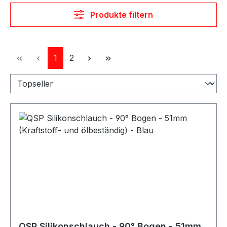
Produkte filtern
Seite
Seite
1
2
QSP Silikonschlauch - 90° Bogen - 51mm