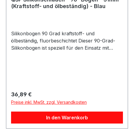
(Kraftstoff- und ölbeständig) - Blau
Silikonbogen 90 Grad kraftstoff- und
ölbeständig, fluorbeschichtet Dieser 90-Grad-
Silikonbogen ist speziell für den Einsatz mit
Benzin und Öl ausgelegt. Der
kraftstoffbeständige Schlauch verfügt über eine
innere Fluor-Beschichtung, die den Schlauch
zuverlässig gegen die Medien schützt, die durch
ihn geführt werden. Dadurch eignet sich der
Silikonbogen ideal für Anwendungen im Bereich
Regulärer Preis:
36,89 €
Öl- und Kraftstoffförderung. Es wird jedoch
Preise inkl. MwSt. zzgl. Versandkosten
empfohlen, Flüssigkeiten nicht dauerhaft im
Schlauch stehen zu lassen, um die Lebensdauer
In den Warenkorb
zu maximieren. Die angegebene Größe bezieht
sich auf den Innendurchmesser des
Silikonbogens. Die Schenkellänge beträgt etwa