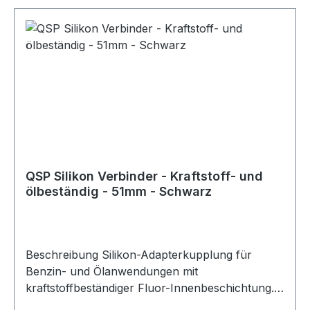
150 mm und wird von der Mittellinie des Bogens
aus gemessen. Produktmerkmale Bauform:
Silikonbogen 90 Grad Material: Silikon mit
innerer Fluor-Beschichtung Kraftstoff- und
ölbeständig Maßangabe: Innendurchmesser
Schenkellänge: ca. 150 mm, gemessen ab
Mittellinie Geeignet für: Öl- und
Kraftstoffdurchfluss
QSP Silikon Verbinder - Kraftstoff- und
ölbeständig - 51mm - Schwarz
Beschreibung Silikon-Adapterkupplung für
Benzin- und Ölanwendungen mit
kraftstoffbeständiger Fluor-Innenbeschichtung.
Dank der speziellen Innenbeschichtung sind