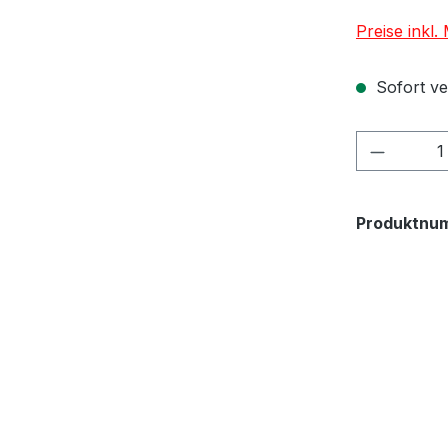
Preise inkl
Sofort ver
Produkt
Produktnu