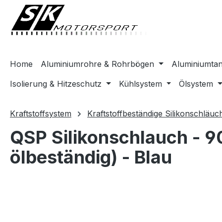
springen
Zur Hauptnavigation springen
Home
Aluminiumrohre & Rohrbögen
Aluminiumta
Isolierung & Hitzeschutz
Kühlsystem
Ölsystem
Kraftstoffsystem
Kraftstoffbeständige Silikonschläuc
QSP Silikonschlauch - 9
ölbeständig) - Blau
Bildergalerie überspringen