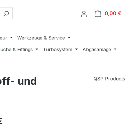
0,00 €
Ware
ieur
Werkzeuge & Service
uche & Fittings
Turbosystem
Abgasanlage
ff- und
QSP Products
€