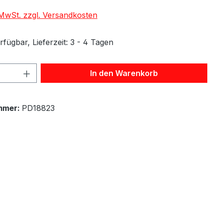
. MwSt. zzgl. Versandkosten
fügbar, Lieferzeit: 3 - 4 Tagen
 Anzahl: Gib den gewünschten Wert ein 
In den Warenkorb
mmer:
PD18823