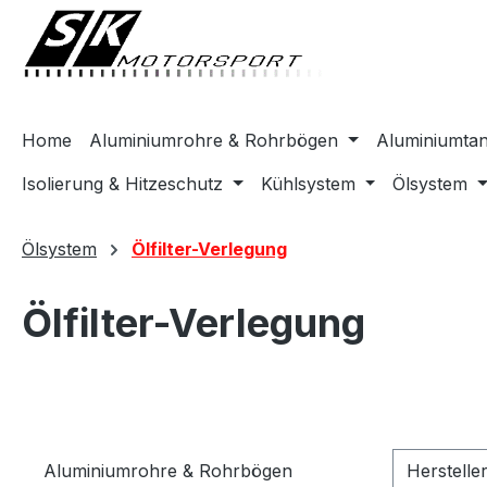
springen
Zur Hauptnavigation springen
Home
Aluminiumrohre & Rohrbögen
Aluminiumta
Isolierung & Hitzeschutz
Kühlsystem
Ölsystem
Ölsystem
Ölfilter-Verlegung
Ölfilter-Verlegung
Aluminiumrohre & Rohrbögen
Herstelle