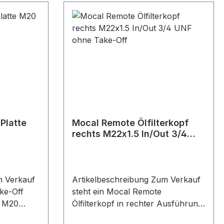
chluss am
Ölkreislauf-Erweiterungen bei
ine
Fahrzeugen mit 3/4 UNF
xterne
Ölfiltergewinde. Produktdetails
Hersteller Mocal Artikel Side Take-
e.
Off Platte Ausführung seitlich
r Mocal
Ölfiltergewinde 3/4 UNF
opf
Anwendung Öl / Ölkreislauf
rgewinde
Verpackungseinheit 1 Stück
Geeignet für Ölkreisläufe Ölkühler-
Systeme Ölleitungen
Platte
Mocal Remote Ölfilterkopf
ück
Ölfilteranschlüsse 3/4 UNF
rechts M22x1.5 In/Out 3/4
legung
Anschlüsse Take-Off Anschlüsse
UNF ohne Take-Off
Motorsport Fahrzeugtuning
äufe
Rennsport Umbau- und
M20
Projektfahrzeuge
m Verkauf
Artikelbeschreibung Zum Verkauf
ake-Off
steht ein Mocal Remote
ort
t M20
Ölfilterkopf in rechter Ausführung
rzeuge
Mocal Take-
mit M22x1.5 Ein- und Ausgängen