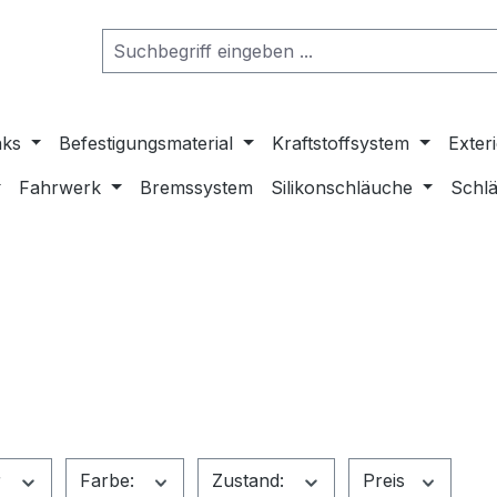
nks
Befestigungsmaterial
Kraftstoffsystem
Exter
Fahrwerk
Bremssystem
Silikonschläuche
Schlä
r
Farbe:
Zustand:
Preis