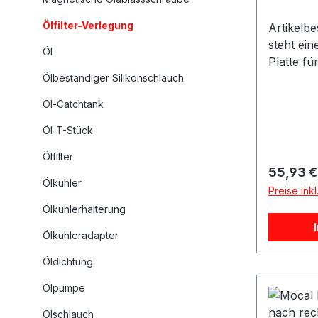
Ölfilter-Verlegung
Artikelb
steht ei
Öl
Platte f
Ölbeständiger Silikonschlauch
Anschlus
Off Platt
Öl-Catchtank
Ölkreisla
für Impr
Öl-T-Stück
Fahrzeug
Ölfilter
Ölfiltera
Reguläre
55,93 €
den Ansc
Ölkühler
Preise ink
Ölleitung
Ölkühlerhalterung
Ölkreisl
Take-Off
Ölkühleradapter
besonder
Öldichtung
denen di
geführt 
Ölpumpe
für Moto
Ölschlauch
Umbaupro