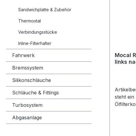
Ölkreisl
Sandwichplatte & Zubehör
Fahrzeu
Thermostat
Ölfilterg
Herstell
Verbindungsstücke
Off Plat
Off Ölfi
Inline-Filterhalter
Anwendun
Mocal R
Fahrwerk
Verpacku
links n
Geeignet
Bremssystem
M22x1.
Ölkühler
Ölfilter
Silikonschläuche
Take-Off
Artikelb
Schläuche & Fittings
Anwendu
steht ei
Fahrzeug
Ölfilterk
Turbosystem
Umbau- u
ohne Tem
Abgasanlage
Ölfilter 
Mocal Re
sich zum