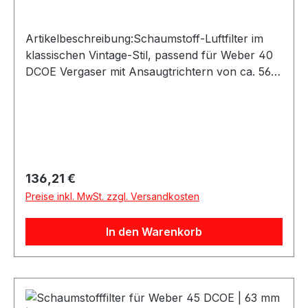
Artikelbeschreibung:Schaumstoff-Luftfilter im
klassischen Vintage-Stil, passend für Weber 40
DCOE Vergaser mit Ansaugtrichtern von ca. 56
mm Außendurchmesser.Die Filterstrümpfe bieten
eine kompakte Lösung für Fahrzeuge mit
begrenztem Platz im Motorraum. Dank Gummi-
Montageflansch und Schraubschelle lassen sie
sich einfach und sicher auf den Ansaugtrichtern
befestigen.Produktdetails:Geeignet für: Weber 40
Regulärer Preis:
136,21 €
DCOE und vergleichbare VergaserPassend für
Preise inkl. MwSt. zzgl. Versandkosten
Ansaugtrichter mit ca. 56 mm
AußendurchmesserAusführung: Schaumstoff-
In den Warenkorb
FilterstrümpfeVintage-OptikMit Gummi-
MontageflanschInklusive
SchraubschellenLieferumfang: 2
SchaumstofffilterAusreichend für: 1
Doppelvergaser