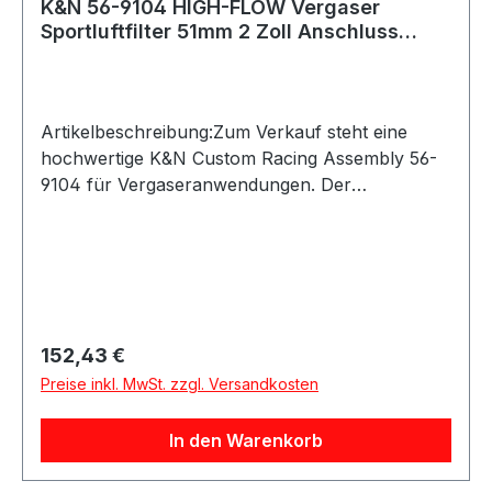
K&N 56-9104 HIGH-FLOW Vergaser
Sportluftfilter 51mm 2 Zoll Anschluss
64mm hoch
Artikelbeschreibung:Zum Verkauf steht eine
hochwertige K&N Custom Racing Assembly 56-
9104 für Vergaseranwendungen. Der
Sportluftfilter ist als runder Vergaser-Luftfilter mit
Chrom-Deckel und Chrom-Bodenplatte
ausgeführt und eignet sich ideal für klassische
Fahrzeuge, Motorsport, Tracktools, Umbauten
oder individuelle Ansaugsysteme.Der Filter
verfügt über einen 51 mm / 2 Zoll Anschluss und
Regulärer Preis:
152,43 €
ist für Single- oder Twin-Barrel-Vergaser-
Preise inkl. MwSt. zzgl. Versandkosten
Anwendungen geeignet. Das rote K&N
Baumwoll-Filtermedium ist waschbar und
In den Warenkorb
wiederverwendbar.Produktdetails:Hersteller:
K&NModell / Hersteller-Code: 56-