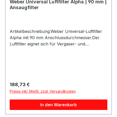
Weber Universal Luftfilter Alpha | 90 mm |
Ansaugfilter
Artikelbeschreibung:Weber Universal-Luftfilter
Alpha mit 90 mm Anschlussdurchmesser.Der
Luftfilter eignet sich für Vergaser- und
Ansaugsysteme mit passendem 90-mm-
Anschluss und ist eine praktische Lösung für
Oldtimer, Youngtimer, Motorsport- und
Umbauprojekte.Produktdetails:Marke:
WeberModell: AlphaAusführung: Universal-
LuftfilterAnschlussdurchmesser: ca. 90
Regulärer Preis:
188,73 €
mmHerstellercode: AFA250Lieferumfang: 1
Preise inkl. MwSt. zzgl. Versandkosten
Luftfilter
In den Warenkorb