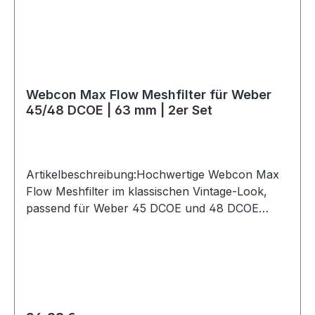
Webcon Max Flow Meshfilter für Weber
45/48 DCOE | 63 mm | 2er Set
Artikelbeschreibung:Hochwertige Webcon Max
Flow Meshfilter im klassischen Vintage-Look,
passend für Weber 45 DCOE und 48 DCOE
Vergaser mit Ansaugtrichtern bzw.
Einlassdurchmesser von ca. 63 mm außen.Die
öl-freien Metallgewebe-Filter bieten einen
wirkungsvollen Basisschutz vor
Verschmutzungen und sind besonders für
Motorsport-, Oldtimer- und Kit-Car-