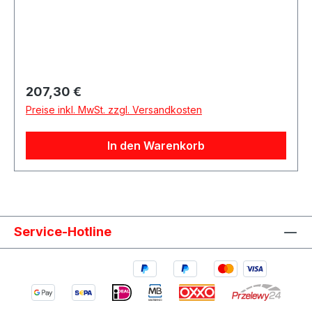
Lösung für Oldtimer, Youngtimer, Motorsport-
und Umbauprojekte.Produktdetails:Marke:
WeberModell: AlphaAusführung: Universal-
LuftfilterGröße: 120 mmHerstellercode: AFA250-
120Lieferumfang: 1 Luftfilter
Regulärer Preis:
207,30 €
Preise inkl. MwSt. zzgl. Versandkosten
In den Warenkorb
Service-Hotline