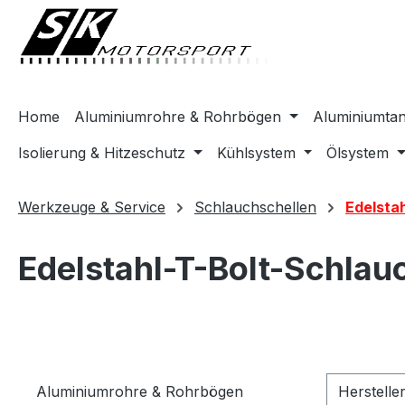
springen
Zur Hauptnavigation springen
Home
Aluminiumrohre & Rohrbögen
Aluminiumta
Isolierung & Hitzeschutz
Kühlsystem
Ölsystem
Werkzeuge & Service
Schlauchschellen
Edelsta
Edelstahl-T-Bolt-Schla
Aluminiumrohre & Rohrbögen
Herstelle