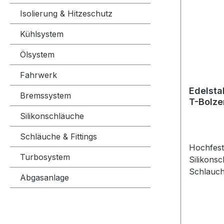
langfrist
Isolierung & Hitzeschutz
Sicherhei
Kühlsystem
Schlauchv
Montage 
Ölsystem
dass die 
jedoch n
Fahrwerk
wird. Ein
Edelsta
Bremssystem
kann sow
T-Bolze
auch die
Silikonschläuche
beschädi
verschie
Schläuche & Fittings
Größen z
Hochfest
jedes Pro
Turbosystem
Silikons
unterschi
Schlauch
Abgasanlage
Anforder
unverzic
Schlauch
von Sili
kann. Be
für eine 
richtige
Befestig