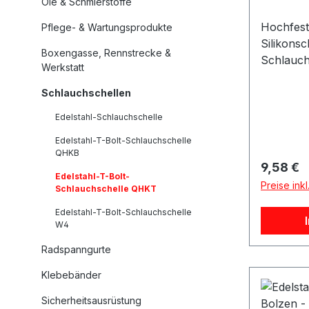
Öle & Schmierstoffe
Hochfest
Pflege- & Wartungsprodukte
Silikons
Boxengasse, Rennstrecke &
Schlauch
Werkstatt
unverzic
von Sili
Schlauchschellen
für eine 
Edelstahl-Schlauchschelle
Befestig
Edelstahl-T-Bolt-Schlauchschelle
Verbindu
QHKB
sollten s
Reguläre
9,58 €
Schlauch
Edelstahl-T-Bolt-
Preise ink
Schlauchschelle QHKT
werden. 
sind bes
Edelstahl-T-Bolt-Schlauchschelle
was nicht
W4
sorgt, s
Radspanngurte
Lebensda
erhöht. D
Klebebänder
Schlauch
Sicherheitsausrüstung
sorgfälti