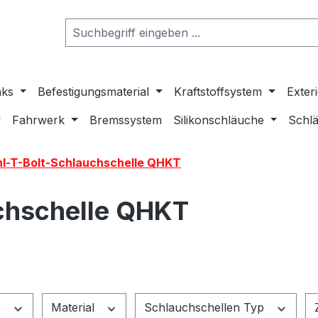
nks
Befestigungsmaterial
Kraftstoffsystem
Exter
Fahrwerk
Bremssystem
Silikonschläuche
Schlä
hl-T-Bolt-Schlauchschelle QHKT
uchschelle QHKT
r
Material
Schlauchschellen Typ