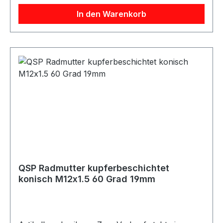
Die Mutter verfügt über eine Schlüsselweite von
In den Warenkorb
19mm und eine Länge von 29mm. Die Radmutter
eignet sich für passende Felgen- und
Radbolzenkombinationen sowie für Motorsport-,
Umbau- und Projektfahrzeuge. Lieferumfang 1x
QSP Radmutter kupferbeschichtet konisch
M12x1.25
QSP Radmutter kupferbeschichtet
konisch M12x1.5 60 Grad 19mm