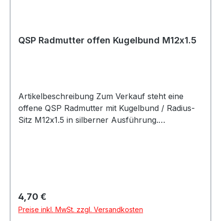
QSP Radmutter offen Kugelbund M12x1.5
Artikelbeschreibung Zum Verkauf steht eine
offene QSP Radmutter mit Kugelbund / Radius-
Sitz M12x1.5 in silberner Ausführung.
Produktdetails Hersteller QSP Products Artikel
Radmutter / Mutter Ausführung offen Sitz
Kugelbund / Radius Gewinde M12x1.5 Länge
24mm Breite M12 Material verzinkter Stahl
Farbe silber Artikelnummer QSNUT41R
Verpackungseinheit 1 Stück Kompatible
Regulärer Preis:
4,70 €
Fahrzeugmarken Renault Saab Seat Volkswagen
Preise inkl. MwSt. zzgl. Versandkosten
Beschreibung QSP offene Radmutter mit