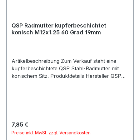
QSP Radmutter kupferbeschichtet
konisch M12x1.25 60 Grad 19mm
Artikelbeschreibung Zum Verkauf steht eine
kupferbeschichtete QSP Stahl-Radmutter mit
konischem Sitz. Produktdetails Hersteller QSP
Products Artikel Radmutter / Wheel Nut
Ausführung konisch Sitz 60 Grad Gewinde
M12x1.25 Schlüsselweite 19mm Länge 29mm
Breite M12 Material kupferbeschichteter Stahl
Farbe kupfer Artikelnummer QSNUTCU12125
Verpackungseinheit 1 Stück Beschreibung QSP
Regulärer Preis:
7,85 €
kupferbeschichtete Stahl-Radmutter mit
Preise inkl. MwSt. zzgl. Versandkosten
konischem 60-Grad-Sitz und M12x1.25 Gewinde.