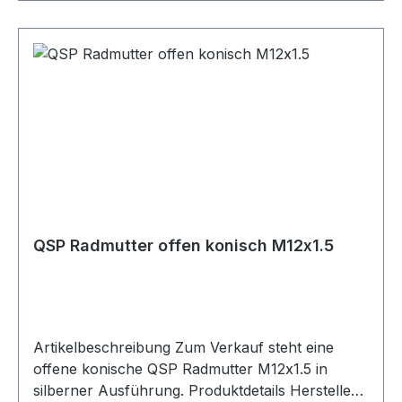
Motorsport-, Umbau- und Projektfahrzeuge.
Durch die geschlossene Ausführung wird das
Gewinde optisch sauber abgedeckt und
zusätzlich geschützt. Lieferumfang 1x QSP
Radmutter geschlossen konisch M12x1.25 silber
QSP Radmutter offen konisch M12x1.5
Artikelbeschreibung Zum Verkauf steht eine
offene konische QSP Radmutter M12x1.5 in
silberner Ausführung. Produktdetails Hersteller