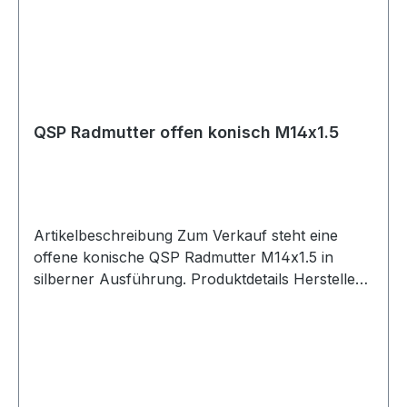
QSP Radmutter offen konisch M14x1.5
Artikelbeschreibung Zum Verkauf steht eine
offene konische QSP Radmutter M14x1.5 in
silberner Ausführung. Produktdetails Hersteller
QSP Products Artikel Radmutter / Mutter
Ausführung offen Sitz konisch Gewinde M14x1.5
Länge 24mm Breite M14 Material verzinkter
Stahl Farbe silber Artikelnummer QSNUT434
Verpackungseinheit 1 Stück Kompatible