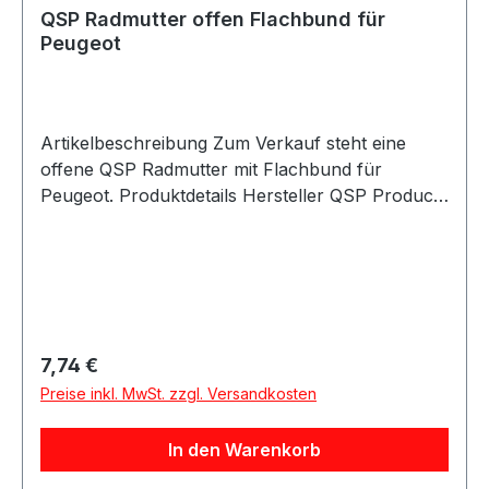
QSP Radmutter offen Flachbund für
Peugeot
Artikelbeschreibung Zum Verkauf steht eine
offene QSP Radmutter mit Flachbund für
Peugeot. Produktdetails Hersteller QSP Products
Artikel Radmutter / Mutter Ausführung offen
Sitz Flachbund Farbe silber Material verzinkter
Stahl Artikelnummer QSNUT46
Verpackungseinheit 1 Stück Kompatible
Fahrzeugmarke Peugeot Beschreibung QSP
offene Radmutter mit Flachbund-Sitz für
Regulärer Preis:
7,74 €
Peugeot. Die Mutter besteht aus verzinktem
Preise inkl. MwSt. zzgl. Versandkosten
Stahl und eignet sich für passende Peugeot
Felgen- und Radbolzenkombinationen sowie
In den Warenkorb
Motorsport-, Umbau- und Projektfahrzeuge.
Durch die offene Ausführung ist sie besonders