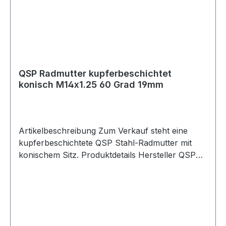
QSP Radmutter kupferbeschichtet
konisch M14x1.25 60 Grad 19mm
Artikelbeschreibung Zum Verkauf steht eine
kupferbeschichtete QSP Stahl-Radmutter mit
konischem Sitz. Produktdetails Hersteller QSP
Products Artikel Radmutter / Wheel Nut
Ausführung konisch Sitz 60 Grad Gewinde
M14x1.25 Schlüsselweite 19mm Länge 29mm
Breite M14 Material kupferbeschichteter Stahl
Farbe kupfer Artikelnummer QSNUTCU14125