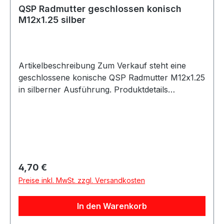
QSP Radmutter geschlossen konisch
M12x1.25 silber
Artikelbeschreibung Zum Verkauf steht eine
geschlossene konische QSP Radmutter M12x1.25
in silberner Ausführung. Produktdetails
Hersteller QSP Products Artikel Radmutter /
Mutter Ausführung geschlossen Sitz konisch
Gewinde M12x1.25 Länge 32mm Breite M12
Material verzinkter Stahl Farbe silber
Artikelnummer QSNUT15BZ Verpackungseinheit
1 Stück Kompatible Fahrzeugmarken Alfa
Regulärer Preis:
4,70 €
Romeo Fiat Lancia Citroen Peugeot
Preise inkl. MwSt. zzgl. Versandkosten
Beschreibung QSP geschlossene Radmutter mit
konischem Sitz und M12x1.25 Gewinde. Die
In den Warenkorb
Mutter besteht aus verzinktem Stahl und eignet
sich für verschiedene Fahrzeugmarken sowie