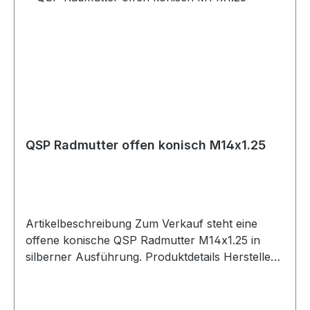
Anwendungen. Lieferumfang 1x QSP Radmutter
offen Kugelbund M14x1.5
QSP Radmutter offen konisch M14x1.25
Artikelbeschreibung Zum Verkauf steht eine
offene konische QSP Radmutter M14x1.25 in
silberner Ausführung. Produktdetails Hersteller
QSP Products Artikel Radmutter / Mutter
Ausführung offen Sitz konisch Gewinde
M14x1.25 Breite M14 Material verzinkter Stahl