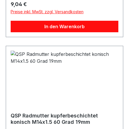
Verpackungseinheit 1 Stück Beschreibung QSP
Regulärer Preis:
9,04 €
kupferbeschichtete Stahl-Radmutter mit
Preise inkl. MwSt. zzgl. Versandkosten
konischem 60-Grad-Sitz und M14x1.25 Gewinde.
Die Mutter verfügt über eine Schlüsselweite von
In den Warenkorb
19mm und eine Länge von 29mm. Die Radmutter
eignet sich für passende Felgen- und
Radbolzenkombinationen sowie für Motorsport-,
Umbau- und Projektfahrzeuge. Lieferumfang 1x
QSP Radmutter kupferbeschichtet konisch
M14x1.25
QSP Radmutter kupferbeschichtet
konisch M14x1.5 60 Grad 19mm