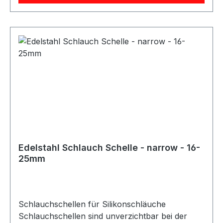
Es stehen verschiedene Ausführungen und
Größen zur Verfügung, sodass für jedes Projekt
und jede optische Anforderung die passende
Schlauchschelle gewählt werden kann. Bei der
Auswahl der richtigen Größe ist besondere
Sorgfalt erforderlich. Neben dem
Schlauchdurchmesser sollte auch die
Wandstärke des Schlauchs berücksichtigt
werden. Für die korrekte Größe der
Schlauchschelle ist der Außendurchmesser des
Schlauchs maßgeblich, der sich aus
Innendurchmesser und Wandstärke ergibt. Diese
Edelstahl Schlauch Schelle - narrow - 16-
Schlauchschellen eignen sich ideal für den
25mm
Einsatz mit Silikonschläuchen in technischen,
automobilen und industriellen Anwendungen.
Schlauchschellen für Silikonschläuche
Schlauchschellen sind unverzichtbar bei der