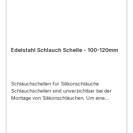
Sorgfalt geboten. Dabei sollte neben dem
Schlauchdurchmesser auch die Wandstärke des
Schlauchs berücksichtigt werden. Für die
korrekte Größe der Schlauchschelle ist der
Außendurchmesser des Schlauchs maßgeblich,
bestehend aus Innendurchmesser plus
Wandstärke. Diese Schlauchschellen eignen sich
Edelstahl Schlauch Schelle - 100-120mm
ideal für den Einsatz mit Silikonschläuchen in
technischen, automobilen und industriellen
Anwendungen.
Schlauchschellen für Silikonschläuche
Schlauchschellen sind unverzichtbar bei der
Montage von Silikonschläuchen. Um eine
sichere und zuverlässige Verbindung zu
gewährleisten, sollten stets die passenden
Schlauchschellen verwendet werden. Diese
Schlauchschellen sind nicht perforiert, wodurch