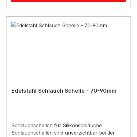
verschiedene Ausführungen und Größen
erhältlich, sodass für jedes Projekt und jede
optische Anforderung die passende
Schlauchschelle zur Verfügung steht. Bei der
Auswahl der richtigen Größe ist besondere
Sorgfalt geboten. Dabei sollte neben dem
Schlauchdurchmesser auch die Wandstärke des
Schlauchs berücksichtigt werden. Für die
korrekte Größe der Schlauchschelle ist der
Außendurchmesser des Schlauchs maßgeblich,
bestehend aus Innendurchmesser plus
Wandstärke. Diese Schlauchschellen eignen sich
Edelstahl Schlauch Schelle - 70-90mm
ideal für den Einsatz mit Silikonschläuchen in
technischen, automobilen und industriellen
Anwendungen.
Schlauchschellen für Silikonschläuche
Schlauchschellen sind unverzichtbar bei der