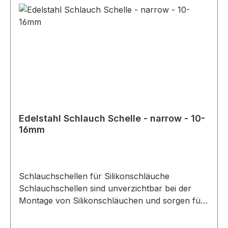
und jede optische Anforderung die passende
Schlauchschelle gewählt werden kann. Bei der
Auswahl der richtigen Größe ist besondere
Sorgfalt erforderlich. Neben dem
Schlauchdurchmesser sollte auch die
Wandstärke des Schlauchs berücksichtigt
werden. Für die korrekte Größe der
Schlauchschelle ist der Außendurchmesser des
Schlauchs maßgeblich, der sich aus
Innendurchmesser und Wandstärke ergibt. Diese
Edelstahl Schlauch Schelle - narrow - 10-
Schlauchschellen eignen sich ideal für den
16mm
Einsatz mit Silikonschläuchen in technischen,
automobilen und industriellen Anwendungen.
Schlauchschellen für Silikonschläuche
Schlauchschellen sind unverzichtbar bei der
Montage von Silikonschläuchen und sorgen für
eine sichere und zuverlässige Befestigung. Für
eine optimale Verbindung sollte stets die