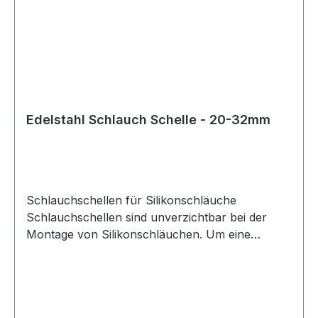
Sorgfalt geboten. Dabei sollte neben dem
Schlauchdurchmesser auch die Wandstärke des
Schlauchs berücksichtigt werden. Für die
korrekte Größe der Schlauchschelle ist der
Außendurchmesser des Schlauchs maßgeblich,
bestehend aus Innendurchmesser plus
Wandstärke. Diese Schlauchschellen eignen sich
Edelstahl Schlauch Schelle - 20-32mm
ideal für den Einsatz mit Silikonschläuchen in
technischen, automobilen und industriellen
Anwendungen.
Schlauchschellen für Silikonschläuche
Schlauchschellen sind unverzichtbar bei der
Montage von Silikonschläuchen. Um eine
sichere und zuverlässige Verbindung zu
gewährleisten, sollten stets die passenden
Schlauchschellen verwendet werden. Diese
Schlauchschellen sind nicht perforiert, wodurch