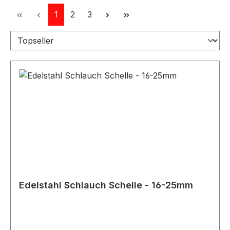
Seite
Seite
Seite
1
2
3
Edelstahl Schlauch Schelle - 16-25mm