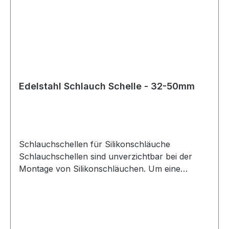
Sorgfalt geboten. Dabei sollte neben dem
Schlauchdurchmesser auch die Wandstärke des
Schlauchs berücksichtigt werden. Für die
korrekte Größe der Schlauchschelle ist der
Außendurchmesser des Schlauchs maßgeblich,
bestehend aus Innendurchmesser plus
Wandstärke. Diese Schlauchschellen eignen sich
Edelstahl Schlauch Schelle - 32-50mm
ideal für den Einsatz mit Silikonschläuchen in
technischen, automobilen und industriellen
Anwendungen.
Schlauchschellen für Silikonschläuche
Schlauchschellen sind unverzichtbar bei der
Montage von Silikonschläuchen. Um eine
sichere und zuverlässige Verbindung zu
gewährleisten, sollten stets die passenden
Schlauchschellen verwendet werden. Diese
Schlauchschellen sind nicht perforiert, wodurch