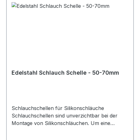
optische Anforderung die passende
Schlauchschelle zur Verfügung steht. Bei der
Auswahl der richtigen Größe ist besondere
Sorgfalt geboten. Dabei sollte neben dem
Schlauchdurchmesser auch die Wandstärke des
Schlauchs berücksichtigt werden. Für die
korrekte Größe der Schlauchschelle ist der
Außendurchmesser des Schlauchs maßgeblich,
bestehend aus Innendurchmesser plus
Wandstärke. Diese Schlauchschellen eignen sich
Edelstahl Schlauch Schelle - 50-70mm
ideal für den Einsatz mit Silikonschläuchen in
technischen, automobilen und industriellen
Anwendungen.
Schlauchschellen für Silikonschläuche
Schlauchschellen sind unverzichtbar bei der
Montage von Silikonschläuchen. Um eine
sichere und zuverlässige Verbindung zu
gewährleisten, sollten stets die passenden