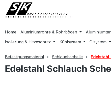
springen
Zur Hauptnavigation springen
Home
Aluminiumrohre & Rohrbögen
Aluminiumta
Isolierung & Hitzeschutz
Kühlsystem
Ölsystem
Befestigungsmaterial
Schlauchschelle
Edelstahl
Edelstahl Schlauch Sch
Bildergalerie überspringen