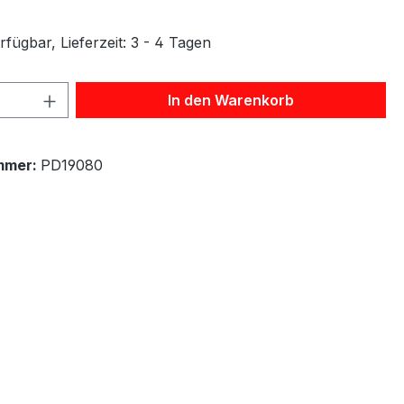
fügbar, Lieferzeit: 3 - 4 Tagen
 Anzahl: Gib den gewünschten Wert ein 
In den Warenkorb
mmer:
PD19080