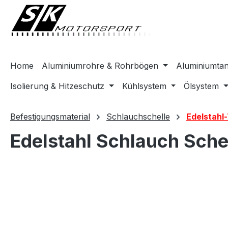
springen
Zur Hauptnavigation springen
Home
Aluminiumrohre & Rohrbögen
Aluminiumta
Isolierung & Hitzeschutz
Kühlsystem
Ölsystem
Befestigungsmaterial
Schlauchschelle
Edelstahl
Edelstahl Schlauch Sche
Bildergalerie überspringen