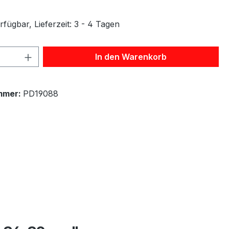
fügbar, Lieferzeit: 3 - 4 Tagen
 Anzahl: Gib den gewünschten Wert ein 
In den Warenkorb
mmer:
PD19088