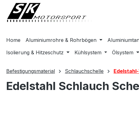
springen
Zur Hauptnavigation springen
Home
Aluminiumrohre & Rohrbögen
Aluminiumta
Isolierung & Hitzeschutz
Kühlsystem
Ölsystem
Befestigungsmaterial
Schlauchschelle
Edelstahl
Edelstahl Schlauch Sche
Bildergalerie überspringen