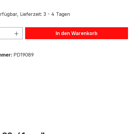
fügbar, Lieferzeit: 3 - 4 Tagen
 Anzahl: Gib den gewünschten Wert ein 
In den Warenkorb
mmer:
PD19089