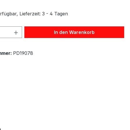
fügbar, Lieferzeit: 3 - 4 Tagen
 Anzahl: Gib den gewünschten Wert ein 
In den Warenkorb
mmer:
PD19078