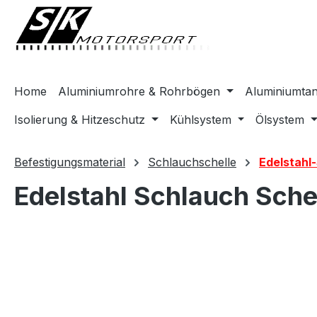
springen
Zur Hauptnavigation springen
Home
Aluminiumrohre & Rohrbögen
Aluminiumta
Isolierung & Hitzeschutz
Kühlsystem
Ölsystem
Befestigungsmaterial
Schlauchschelle
Edelstahl
Edelstahl Schlauch Sch
Bildergalerie überspringen