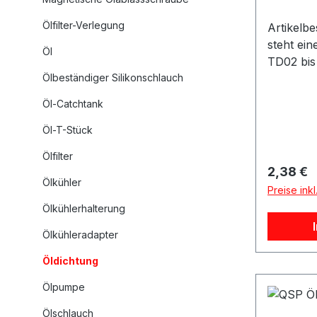
Ölfilter-Verlegung
Artikelb
steht ei
Öl
TD02 bis
Ölbeständiger Silikonschlauch
Produktd
Products 
Öl-Catchtank
Gasket P
für TD03
Öl-T-Stück
Passend 
Ölfilter
TD06 Gee
Reguläre
2,38 €
Verpacku
Ölkühler
Preise ink
Geeignet
Ölkühlerhalterung
TD03 Tu
Turbolad
Ölkühleradapter
TD06 Tur
Öldichtung
Turbolad
Fahrzeu
Ölpumpe
Umbau- u
Ölschlauch
Beschrei