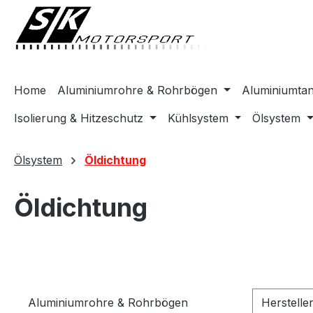
springen
Zur Hauptnavigation springen
Home
Aluminiumrohre & Rohrbögen
Aluminiumta
Isolierung & Hitzeschutz
Kühlsystem
Ölsystem
Ölsystem
Öldichtung
Öldichtung
Aluminiumrohre & Rohrbögen
Herstelle