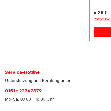
1 Stück 
Turbolad
Reguläre
4,28 €
Ölanschl
Preise ink
Motorspo
Turbo-U
Projektf
QSP Öldi
und T4 T
eignet si
bei Wart
Umbau v
Passend 
Service-Hotline
und Proj
Unterstützung und Beratung unter:
entsprec
Turbolad
0151 - 22347379
Öldichtu
Mo-Sa, 09:00 - 18:00 Uhr