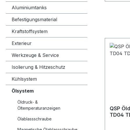
Aluminiumtanks
Befestigungsmaterial
Kraftstoffsystem
Exterieur
Werkzeuge & Service
Isolierung & Hitzeschutz
Kühlsystem
Ölsystem
Öldruck- &
QSP Öl
Öltemperaturanzeigen
TD04 T
Ölablassschraube
Magnetische Ölablassschraube