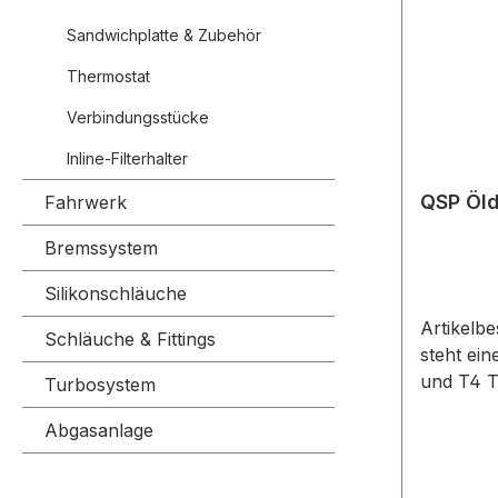
passend 
Sandwichplatte & Zubehör
TD05 und
Thermostat
Dichtung 
Ersatzdi
Verbindungsstücke
Reparat
Turbo-Sy
Inline-Filterhalter
Motorspo
QSP Öld
Fahrwerk
Projektf
entsprec
Bremssystem
Turbolad
Öldichtu
Silikonschläuche
Artikelb
Schläuche & Fittings
steht ei
und T4 T
Turbosystem
Herstell
Abgasanlage
Öldichtu
für T3 P
für Turb