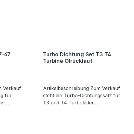
assend für
nd
der GT28
ang 1x QSP
 Turbo
7-67
Turbo Dichtung Set T3 T4
Turbine Ölrücklauf
m Verkauf
Artikelbeschreibung Zum Verkauf
ng für
steht ein Turbo-Dichtungssatz für
er.
T3 und T4 Turbolader.
er QSP
Produktdetails Artikel Turbo
ng / Oil
Dichtungen / Turbo Gaskets
07-67
Passend für T3 Passend für T4
Geeignet für Turbine Geeignet für