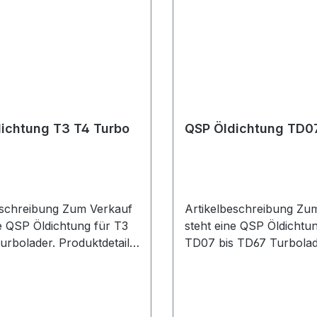
für TD02, TD03, TD04,
von Turbo-Systemen. P
 TD06 Turbolader. Die
Motorsport-, Tuning- u
eignet sich ideal als
Projektfahrzeuge mit
chtung bei Wartung,
entsprechenden GT25 o
ur oder Umbau von
Turboladern. Lieferumf
stemen. Passend für
Öldichtung GT25 / GT28
rt-, Tuning- und
ichtung T3 T4 Turbo
QSP Öldichtung TD0
ahrzeuge mit
henden TD02 bis TD06
ern. Lieferumfang 1x QSP
ng TD02-06 Turbo
eschreibung Zum Verkauf
Artikelbeschreibung Zu
ne QSP Öldichtung für T3
steht eine QSP Öldichtu
urbolader. Produktdetails
TD07 bis TD67 Turbolad
er QSP Products Artikel
Produktdetails Herstell
ng / Oil Gasket Passend
Products Artikel Öldichtu
assend für T4 Geeignet
Gasket Passend für TD
olader Verpackungseinheit
Geeignet für Turbolader