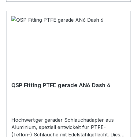
Temperaturbeständigkeit Verfügbar in den
Größen AN4 bis AN10 Erhältlich in den Farben
Blau/Rot eloxiert oder Schwarz eloxiert
Lagerware, sofort verfügbar Passend für
Teflon-Schläuche mit Edelstahlgeflecht, optional
auch mit schwarzer oder transparenter
Schutzbeschichtung erhältlich. Vielseitig
einsetzbar für Motorsport und Rennsport,
Fahrzeug-Tuning, Rallye und Offroad, LKW und
Nutzfahrzeuge, Motorräder,
Industrieanwendungen, Landwirtschaft und
QSP Fitting PTFE gerade AN6 Dash 6
Gartenbau sowie für Diesel- und Benzinmotoren
und Turbomotoren. Geeignet für Öl-, Kraftstoff-,
Wasser- und Luftleitungen, abhängig von der
jeweiligen Schlauchspezifikation.
Hochwertiger gerader Schlauchadapter aus
Aluminium, speziell entwickelt für PTFE-
(Teflon-) Schläuche mit Edelstahlgeflecht. Diese