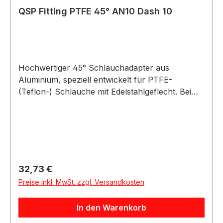
Kraftstoff-, Wasser- und Luftleitungen, abhängig
QSP Fitting PTFE 45° AN10 Dash 10
von der jeweiligen Schlauchspezifikation.
Hochwertiger 45° Schlauchadapter aus
Aluminium, speziell entwickelt für PTFE-
(Teflon-) Schläuche mit Edelstahlgeflecht. Bei
fachgerechter Montage gewährleistet diese
Verschraubung eine sichere und absolut dichte
Verbindung ohne Leckagen. Die Montage ist
einfach und schnell in Kombination mit dem
dafür vorgesehenen PTFE-/Teflon-Schlauch mit
Edelstahlummantelung. Der passende Schlauch
Regulärer Preis:
32,73 €
ist optional auch mit schwarzer oder
Preise inkl. MwSt. zzgl. Versandkosten
transparenter Schutzbeschichtung erhältlich.
Produkteigenschaften: 45° Ausführung Gefertigt
In den Warenkorb
aus robustem und leichtem Aluminium Geeignet
für PTFE-/Teflon-Schläuche mit