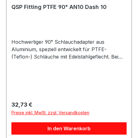
Kraftstoff-, Wasser- und Luftleitungen, abhängig
QSP Fitting PTFE 90° AN10 Dash 10
von der jeweiligen Schlauchspezifikation.
Hochwertiger 90° Schlauchadapter aus
Aluminium, speziell entwickelt für PTFE-
(Teflon-) Schläuche mit Edelstahlgeflecht. Bei
fachgerechter Montage sorgt diese
Verschraubung für eine sichere und dauerhaft
dichte Verbindung ohne Leckagen. Die Montage
ist einfach und erfolgt in Kombination mit dem
dafür vorgesehenen PTFE-/Teflon-Schlauch mit
Edelstahlummantelung. Der passende Schlauch
Regulärer Preis:
32,73 €
ist optional auch mit schwarzer oder
Preise inkl. MwSt. zzgl. Versandkosten
transparenter Schutzbeschichtung erhältlich.
Produkteigenschaften: 90° Ausführung Gefertigt
In den Warenkorb
aus robustem und leichtem Aluminium Geeignet
für PTFE-/Teflon-Schläuche mit