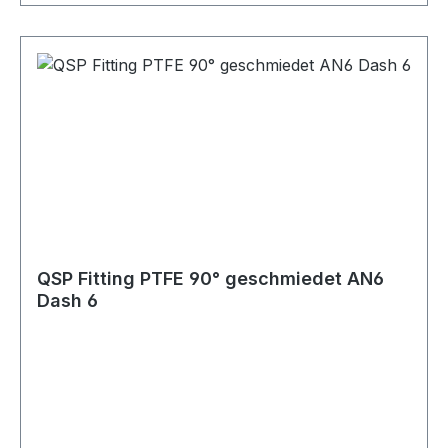
Edelstahlgeflecht Sichere und leckagefreie
Verbindung bei korrekter Installation Hohe
Druck- und Temperaturbeständigkeit Verfügbar
in den Größen AN4 bis AN10 Farben: Blau/Rot
eloxiert oder Schwarz eloxiert Lagerware, sofort
verfügbar Vielseitig einsetzbar im Bereich
Industrie, Motorsport, Rennsport, Fahrzeug-
Tuning, Rallye, Offroad, LKW, Motorrad,
Landwirtschaft und Gartenbau sowie für Diesel-,
Benzin- und Turbomotoren. Geeignet für Öl-,
Kraftstoff-, Wasser- und Luftleitungen, abhängig
QSP Fitting PTFE 90° geschmiedet AN6
von der jeweiligen Schlauchspezifikation.
Dash 6