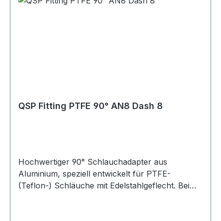
Druck- und Temperaturbeständigkeit Verfügbar
in den Größen AN4 bis AN10 Farben: Blau/Rot
eloxiert oder Schwarz eloxiert Lagerware, sofort
verfügbar Vielseitig einsetzbar im Bereich
Industrie, Motorsport, Rennsport, Fahrzeug-
Tuning, Rallye, Offroad, LKW, Motorrad,
Landwirtschaft und Gartenbau sowie für Diesel-,
Benzin- und Turbomotoren. Geeignet für Öl-,
Kraftstoff-, Wasser- und Luftleitungen, abhängig
QSP Fitting PTFE 90° AN8 Dash 8
von der jeweiligen Schlauchspezifikation.
Hochwertiger 90° Schlauchadapter aus
Aluminium, speziell entwickelt für PTFE-
(Teflon-) Schläuche mit Edelstahlgeflecht. Bei
fachgerechter Montage sorgt diese
Verschraubung für eine sichere und dauerhaft
dichte Verbindung ohne Leckagen. Die Montage