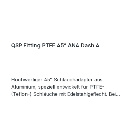
auch mit schwarzer oder transparenter
Schutzbeschichtung erhältlich. Vielseitig
einsetzbar für Motorsport und Rennsport,
Fahrzeug-Tuning, Rallye und Offroad, LKW und
Nutzfahrzeuge, Motorräder,
Industrieanwendungen, Landwirtschaft und
QSP Fitting PTFE 45° AN4 Dash 4
Gartenbau sowie für Diesel- und Benzinmotoren
und Turbomotoren. Geeignet für Öl-, Kraftstoff-,
Wasser- und Luftleitungen, abhängig von der
jeweiligen Schlauchspezifikation.
Hochwertiger 45° Schlauchadapter aus
Aluminium, speziell entwickelt für PTFE-
(Teflon-) Schläuche mit Edelstahlgeflecht. Bei
fachgerechter Montage gewährleistet diese
Verschraubung eine sichere und absolut dichte
Verbindung ohne Leckagen. Die Montage ist
einfach und schnell in Kombination mit dem
dafür vorgesehenen PTFE-/Teflon-Schlauch mit