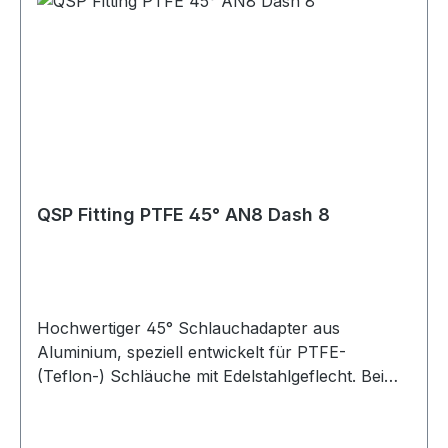
Druck- und Temperaturbeständigkeit Verfügbar
in den Größen AN4 bis AN10 Farben: Blau/Rot
eloxiert oder Schwarz eloxiert Lagerware, sofort
verfügbar Vielseitig einsetzbar im Bereich
Industrie, Motorsport, Rennsport, Fahrzeug-
Tuning, Rallye, Offroad, LKW, Motorrad,
Landwirtschaft und Gartenbau sowie für Diesel-,
Benzin- und Turbomotoren. Geeignet für Öl-,
Kraftstoff-, Wasser- und Luftleitungen, abhängig
QSP Fitting PTFE 45° AN8 Dash 8
von der jeweiligen Schlauchspezifikation.
Hochwertiger 45° Schlauchadapter aus
Aluminium, speziell entwickelt für PTFE-
(Teflon-) Schläuche mit Edelstahlgeflecht. Bei
fachgerechter Montage gewährleistet diese
Verschraubung eine sichere und absolut dichte
Verbindung ohne Leckagen. Die Montage ist