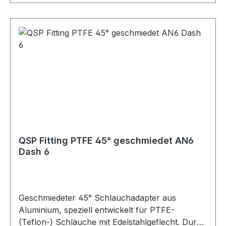
Edelstahlgeflecht Leckagefreie und zuverlässige
Verbindung bei korrekter Installation Hohe
Druck- und Temperaturbeständigkeit Verfügbar
in den Größen AN4 bis AN10 Farben: Blau/Rot
eloxiert oder Schwarz eloxiert Lagerware, sofort
verfügbar Vielseitig einsetzbar im Bereich
Industrie, Motorsport, Rennsport, Fahrzeug-
Tuning, Rallye, Offroad, LKW, Motorrad,
Landwirtschaft und Gartenbau sowie für Diesel-,
Benzin- und Turbomotoren. Geeignet für Öl-,
Kraftstoff-, Wasser- und Luftleitungen, abhängig
QSP Fitting PTFE 45° geschmiedet AN6
von der jeweiligen Schlauchspezifikation.
Dash 6
Geschmiedeter 45° Schlauchadapter aus
Aluminium, speziell entwickelt für PTFE-
(Teflon-) Schläuche mit Edelstahlgeflecht. Durch