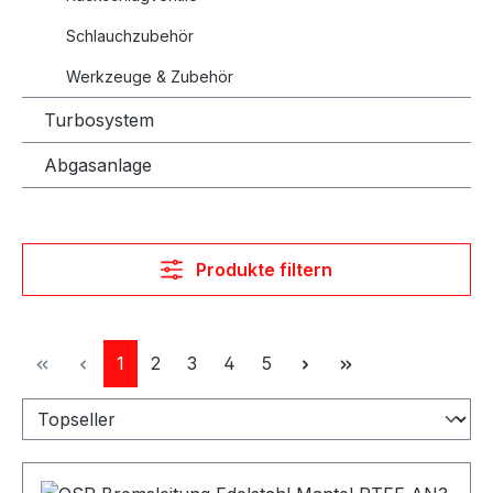
Schlauchzubehör
Werkzeuge & Zubehör
Turbosystem
Abgasanlage
Produkte filtern
Seite
Seite
Seite
Seite
Seite
1
2
3
4
5