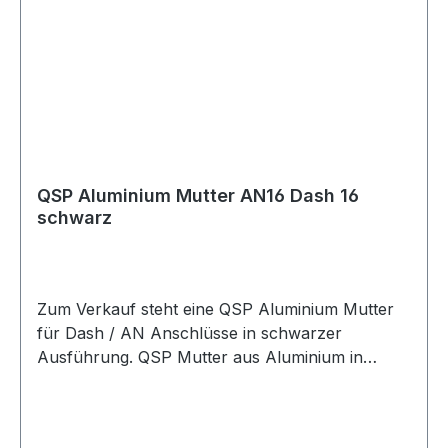
Motorsport Fahrzeugtuning Rennsport Umbau-
und Projektfahrzeuge
QSP Aluminium Mutter AN16 Dash 16
schwarz
Zum Verkauf steht eine QSP Aluminium Mutter
für Dash / AN Anschlüsse in schwarzer
Ausführung. QSP Mutter aus Aluminium in
schwarzer Ausführung. Die Mutter eignet sich
für Dash / AN Anschlusslösungen im Kraftstoff-
und Ölbereich und kann für verschiedene AN-