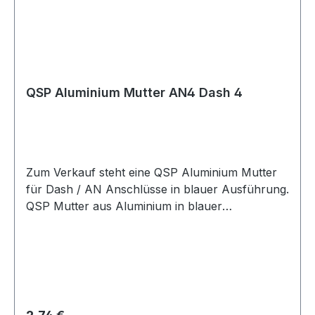
QSP Aluminium Mutter AN4 Dash 4
Zum Verkauf steht eine QSP Aluminium Mutter
für Dash / AN Anschlüsse in blauer Ausführung.
QSP Mutter aus Aluminium in blauer
Ausführung. Die Mutter eignet sich für Dash /
AN Anschlusslösungen im Kraftstoff- und
Ölbereich und kann für verschiedene AN- und
Dash-Größen verwendet werden. Die Mutter
eignet sich für Motorsport-, Tuning- und
Umbauprojekte sowie für individuelle Leitungs-
Regulärer Preis: