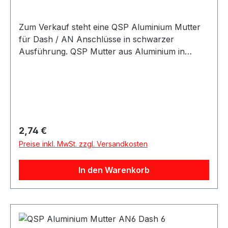
Zum Verkauf steht eine QSP Aluminium Mutter
für Dash / AN Anschlüsse in schwarzer
Ausführung. QSP Mutter aus Aluminium in
schwarzer Ausführung. Die Mutter eignet sich
für Dash / AN Anschlusslösungen im Kraftstoff-
und Ölbereich und kann für verschiedene AN-
und Dash-Größen verwendet werden. Die Mutter
eignet sich für Motorsport-, Tuning- und
Umbauprojekte sowie für individuelle Leitungs-
Regulärer Preis:
2,74 €
und Anschlusslösungen. Produktdetails
Preise inkl. MwSt. zzgl. Versandkosten
Hersteller QSP Products Artikel Mutter Material
Aluminium Farbe schwarz Größe Dash / AN
In den Warenkorb
Gewindetyp AN / Dash / JIC / UNF Anwendung
Kraftstoff / Öl Verpackungseinheit 1 Stück
Geeignet für Kraftstoffleitungen Ölleitungen AN-
Anschlüsse Dash-Anschlüsse
Schlauchanschlüsse Adapteranschlüsse