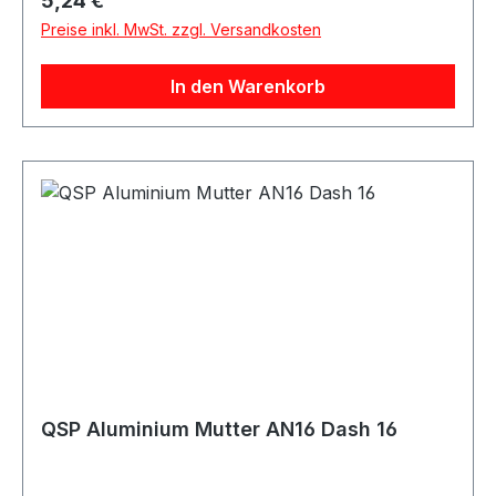
5,24 €
und Anschlusslösungen. Produktdetails
Preise inkl. MwSt. zzgl. Versandkosten
Hersteller QSP Products Artikel Mutter Material
Aluminium Farbe blau Größe Dash / AN
In den Warenkorb
Gewindetyp AN / Dash / JIC / UNF Anwendung
Kraftstoff / Öl Verpackungseinheit 1 Stück
Geeignet für Kraftstoffleitungen Ölleitungen AN-
Anschlüsse Dash-Anschlüsse
Schlauchanschlüsse Adapteranschlüsse
Motorsport Fahrzeugtuning Rennsport Umbau-
und Projektfahrzeuge
QSP Aluminium Mutter AN16 Dash 16