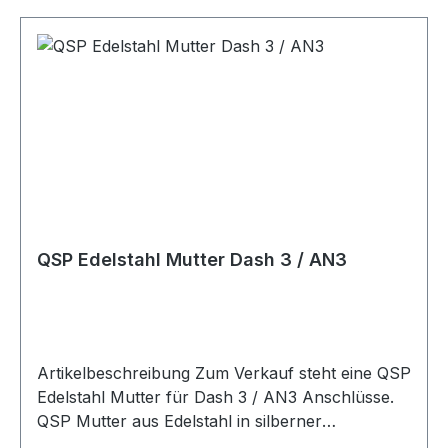
Geeignet für Kraftstoffleitungen Ölleitungen AN-
Anschlüsse Dash-Anschlüsse
Schlauchanschlüsse Adapteranschlüsse
Motorsport Fahrzeugtuning Rennsport Umbau-
und Projektfahrzeuge
QSP Edelstahl Mutter Dash 3 / AN3
Artikelbeschreibung Zum Verkauf steht eine QSP
Edelstahl Mutter für Dash 3 / AN3 Anschlüsse.
QSP Mutter aus Edelstahl in silberner
Ausführung. Die Mutter besitzt ein AN3 / 3/8-24