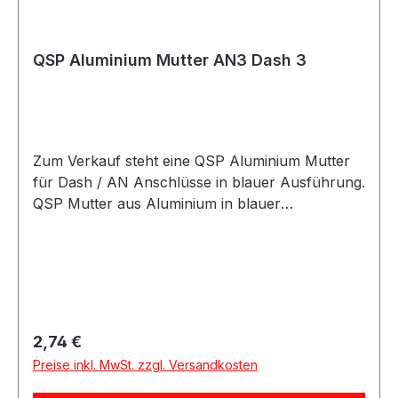
QSP Aluminium Mutter AN3 Dash 3
Zum Verkauf steht eine QSP Aluminium Mutter
für Dash / AN Anschlüsse in blauer Ausführung.
QSP Mutter aus Aluminium in blauer
Ausführung. Die Mutter eignet sich für Dash /
AN Anschlusslösungen im Kraftstoff- und
Ölbereich und kann für verschiedene AN- und
Dash-Größen verwendet werden. Die Mutter
eignet sich für Motorsport-, Tuning- und
Umbauprojekte sowie für individuelle Leitungs-
Regulärer Preis:
2,74 €
und Anschlusslösungen. Produktdetails
Preise inkl. MwSt. zzgl. Versandkosten
Hersteller QSP Products Artikel Mutter Material
Aluminium Farbe blau Größe Dash / AN