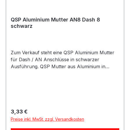
QSP Aluminium Mutter AN8 Dash 8
schwarz
Zum Verkauf steht eine QSP Aluminium Mutter
für Dash / AN Anschlüsse in schwarzer
Ausführung. QSP Mutter aus Aluminium in
schwarzer Ausführung. Die Mutter eignet sich
für Dash / AN Anschlusslösungen im Kraftstoff-
und Ölbereich und kann für verschiedene AN-
und Dash-Größen verwendet werden. Die Mutter
eignet sich für Motorsport-, Tuning- und
Umbauprojekte sowie für individuelle Leitungs-
Regulärer Preis:
3,33 €
und Anschlusslösungen. Produktdetails
Preise inkl. MwSt. zzgl. Versandkosten
Hersteller QSP Products Artikel Mutter Material
Aluminium Farbe schwarz Größe Dash / AN