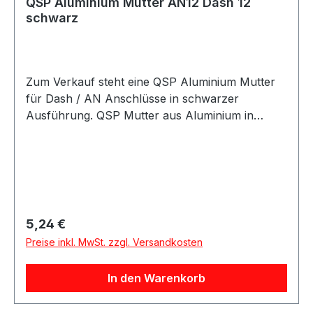
QSP Aluminium Mutter AN12 Dash 12
schwarz
Zum Verkauf steht eine QSP Aluminium Mutter
für Dash / AN Anschlüsse in schwarzer
Ausführung. QSP Mutter aus Aluminium in
schwarzer Ausführung. Die Mutter eignet sich
für Dash / AN Anschlusslösungen im Kraftstoff-
und Ölbereich und kann für verschiedene AN-
und Dash-Größen verwendet werden. Die Mutter
eignet sich für Motorsport-, Tuning- und
Umbauprojekte sowie für individuelle Leitungs-
Regulärer Preis:
5,24 €
und Anschlusslösungen. Produktdetails
Preise inkl. MwSt. zzgl. Versandkosten
Hersteller QSP Products Artikel Mutter Material
Aluminium Farbe schwarz Größe Dash / AN
In den Warenkorb
Gewindetyp AN / Dash / JIC / UNF Anwendung
Kraftstoff / Öl Verpackungseinheit 1 Stück