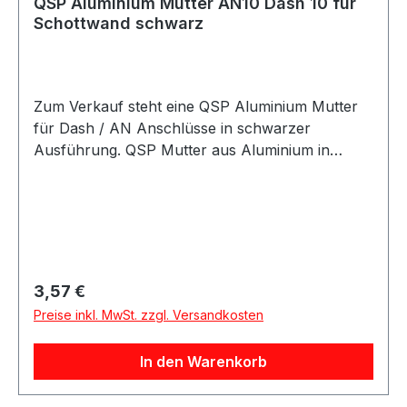
QSP Aluminium Mutter AN10 Dash 10 für
Schottwand schwarz
Zum Verkauf steht eine QSP Aluminium Mutter
für Dash / AN Anschlüsse in schwarzer
Ausführung. QSP Mutter aus Aluminium in
schwarzer Ausführung. Die Mutter eignet sich
für Dash / AN Anschlusslösungen im Kraftstoff-
und Ölbereich und kann für verschiedene AN-
und Dash-Größen verwendet werden. Die Mutter
eignet sich für Motorsport-, Tuning- und
Umbauprojekte sowie für individuelle Leitungs-
Regulärer Preis:
3,57 €
und Anschlusslösungen. Produktdetails
Preise inkl. MwSt. zzgl. Versandkosten
Hersteller QSP Products Artikel Mutter Material
Aluminium Farbe schwarz Größe Dash / AN
In den Warenkorb
Gewindetyp AN / Dash / JIC / UNF Anwendung
Kraftstoff / Öl Verpackungseinheit 1 Stück