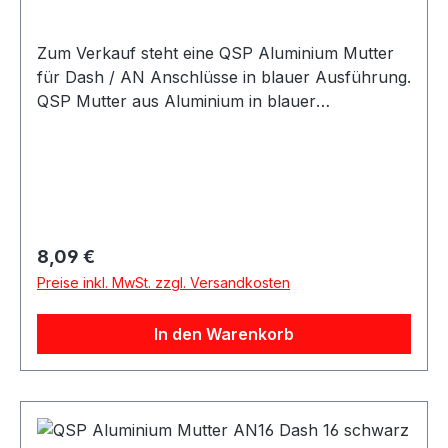
Zum Verkauf steht eine QSP Aluminium Mutter
für Dash / AN Anschlüsse in blauer Ausführung.
QSP Mutter aus Aluminium in blauer
Ausführung. Die Mutter eignet sich für Dash /
AN Anschlusslösungen im Kraftstoff- und
Ölbereich und kann für verschiedene AN- und
Dash-Größen verwendet werden. Die Mutter
eignet sich für Motorsport-, Tuning- und
Umbauprojekte sowie für individuelle Leitungs-
Regulärer Preis:
8,09 €
und Anschlusslösungen. Produktdetails
Preise inkl. MwSt. zzgl. Versandkosten
Hersteller QSP Products Artikel Mutter Material
Aluminium Farbe blau Größe Dash / AN
In den Warenkorb
Gewindetyp AN / Dash / JIC / UNF Anwendung
Kraftstoff / Öl Verpackungseinheit 1 Stück
Geeignet für Kraftstoffleitungen Ölleitungen AN-
Anschlüsse Dash-Anschlüsse
Schlauchanschlüsse Adapteranschlüsse