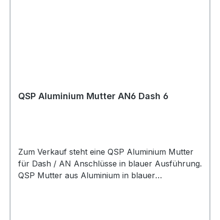
Motorsport Fahrzeugtuning Rennsport Umbau-
und Projektfahrzeuge
QSP Aluminium Mutter AN6 Dash 6
Zum Verkauf steht eine QSP Aluminium Mutter
für Dash / AN Anschlüsse in blauer Ausführung.
QSP Mutter aus Aluminium in blauer
Ausführung. Die Mutter eignet sich für Dash /
AN Anschlusslösungen im Kraftstoff- und
Ölbereich und kann für verschiedene AN- und