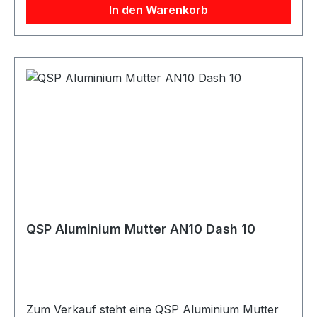
In den Warenkorb
Gewindetyp AN / Dash / JIC / UNF Anwendung
Kraftstoff / Öl Verpackungseinheit 1 Stück
Geeignet für Kraftstoffleitungen Ölleitungen AN-
Anschlüsse Dash-Anschlüsse
Schlauchanschlüsse Adapteranschlüsse
Motorsport Fahrzeugtuning Rennsport Umbau-
und Projektfahrzeuge
QSP Aluminium Mutter AN10 Dash 10
Zum Verkauf steht eine QSP Aluminium Mutter