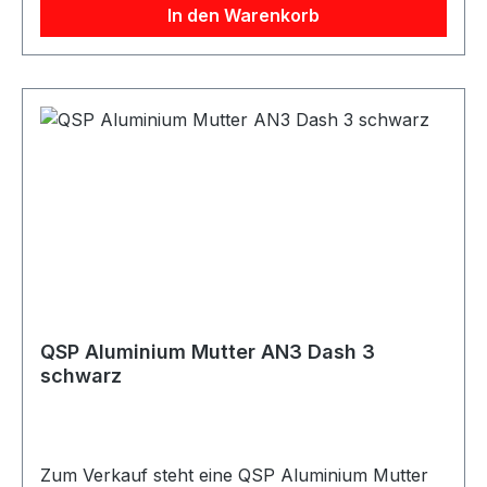
In den Warenkorb
Gewindetyp AN / Dash / JIC / UNF Anwendung
Kraftstoff / Öl Verpackungseinheit 1 Stück
Geeignet für Kraftstoffleitungen Ölleitungen AN-
Anschlüsse Dash-Anschlüsse
Schlauchanschlüsse Adapteranschlüsse
Motorsport Fahrzeugtuning Rennsport Umbau-
und Projektfahrzeuge
QSP Aluminium Mutter AN3 Dash 3
schwarz
Zum Verkauf steht eine QSP Aluminium Mutter