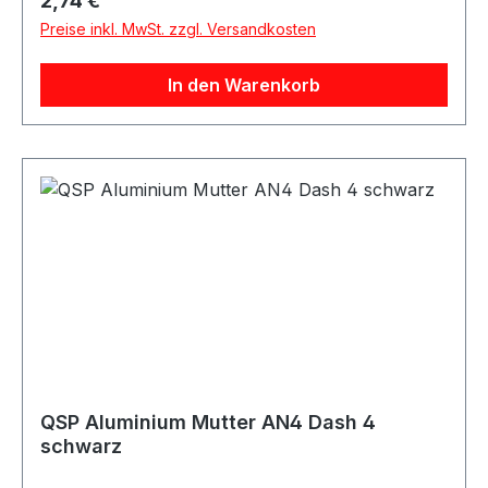
2,74 €
und Anschlusslösungen. Produktdetails
Preise inkl. MwSt. zzgl. Versandkosten
Hersteller QSP Products Artikel Mutter Material
Aluminium Farbe blau Größe Dash / AN
In den Warenkorb
Gewindetyp AN / Dash / JIC / UNF Anwendung
Kraftstoff / Öl Verpackungseinheit 1 Stück
Geeignet für Kraftstoffleitungen Ölleitungen AN-
Anschlüsse Dash-Anschlüsse
Schlauchanschlüsse Adapteranschlüsse
Motorsport Fahrzeugtuning Rennsport Umbau-
und Projektfahrzeuge
QSP Aluminium Mutter AN4 Dash 4
schwarz