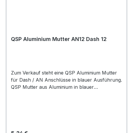
QSP Aluminium Mutter AN12 Dash 12
Zum Verkauf steht eine QSP Aluminium Mutter
für Dash / AN Anschlüsse in blauer Ausführung.
QSP Mutter aus Aluminium in blauer
Ausführung. Die Mutter eignet sich für Dash /
AN Anschlusslösungen im Kraftstoff- und
Ölbereich und kann für verschiedene AN- und
Dash-Größen verwendet werden. Die Mutter
eignet sich für Motorsport-, Tuning- und
Umbauprojekte sowie für individuelle Leitungs-
Regulärer Preis: