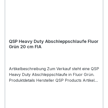
Lieferumfang 1x QSP Heavy Duty
Abschleppschlaufe blau
QSP Heavy Duty Abschleppschlaufe Fluor
Grün 20 cm FIA
Artikelbeschreibung Zum Verkauf steht eine QSP
Heavy Duty Abschleppschlaufe in Fluor Grün.
Produktdetails Hersteller QSP Products Artikel
Abschleppschlaufe / Towing Eye Strap
Ausführung Heavy Duty Farbe Fluor Grün
Länge 20 cm Breite 5 cm Bandbreite 2,54 cm
Ausführung nach FIA-Richtlinien Homologation