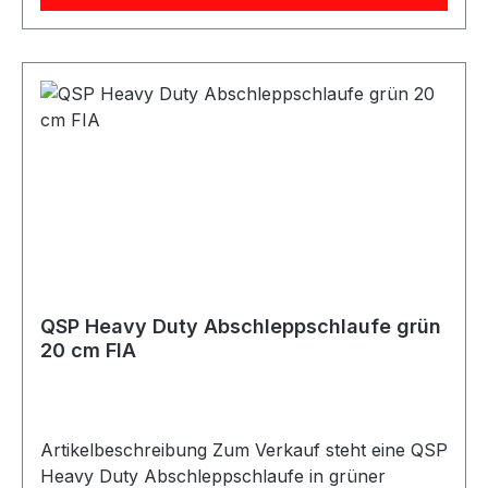
eignet sich ideal für Motorsport-, Rallye-,
Trackday- und Projektfahrzeuge. Mit einer Länge
von 20 cm und einer Breite von 5 cm bietet die
Schlaufe eine praktische und gut sichtbare
Abschleppmöglichkeit am Fahrzeug.
Lieferumfang 1x QSP Heavy Duty
Abschleppschlaufe Fluor Gelb
QSP Heavy Duty Abschleppschlaufe grün
20 cm FIA
Artikelbeschreibung Zum Verkauf steht eine QSP
Heavy Duty Abschleppschlaufe in grüner