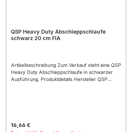
QSP Heavy Duty Abschleppschlaufe
schwarz 20 cm FIA
Artikelbeschreibung Zum Verkauf steht eine QSP
Heavy Duty Abschleppschlaufe in schwarzer
Ausführung. Produktdetails Hersteller QSP
Products Artikel Abschleppschlaufe / Towing
Eye Strap Ausführung Heavy Duty Farbe
schwarz Länge 20 cm Breite 5 cm Bandbreite
2,54 cm Ausführung nach FIA-Richtlinien
Homologation keine Verpackungseinheit 1 Stück
Geeignet für Motorsport Rallye Rennfahrzeuge
Regulärer Preis:
16,66 €
Trackday Umbau- und Projektfahrzeuge