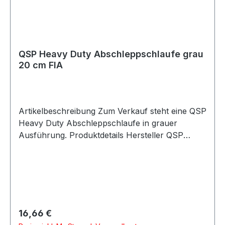
QSP Heavy Duty Abschleppschlaufe grau
20 cm FIA
Artikelbeschreibung Zum Verkauf steht eine QSP
Heavy Duty Abschleppschlaufe in grauer
Ausführung. Produktdetails Hersteller QSP
Products Artikel Abschleppschlaufe / Towing
Eye Strap Ausführung Heavy Duty Farbe grau
Länge 20 cm Breite 5 cm Bandbreite 2,54 cm
Ausführung nach FIA-Richtlinien Homologation
keine Verpackungseinheit 1 Stück Geeignet für
Motorsport Rallye Rennfahrzeuge Trackday
Regulärer Preis:
16,66 €
Umbau- und Projektfahrzeuge Beschreibung