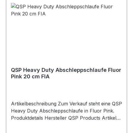
von 20 cm und einer Breite von 5 cm bietet die
Schlaufe eine praktische und gut sichtbare
Abschleppmöglichkeit am Fahrzeug.
Lieferumfang 1x QSP Heavy Duty
Abschleppschlaufe Fluor Orange
QSP Heavy Duty Abschleppschlaufe Fluor
Pink 20 cm FIA
Artikelbeschreibung Zum Verkauf steht eine QSP
Heavy Duty Abschleppschlaufe in Fluor Pink.
Produktdetails Hersteller QSP Products Artikel
Abschleppschlaufe / Towing Eye Strap
Ausführung Heavy Duty Farbe Fluor Pink Länge