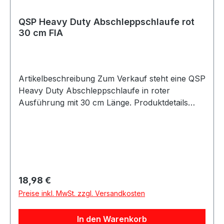
QSP Heavy Duty Abschleppschlaufe rot
30 cm FIA
Artikelbeschreibung Zum Verkauf steht eine QSP
Heavy Duty Abschleppschlaufe in roter
Ausführung mit 30 cm Länge. Produktdetails
Hersteller QSP Products Artikel
Abschleppschlaufe / Towing Eye Strap
Ausführung Heavy Duty Farbe rot Länge 30 cm
Breite 5 cm Bandbreite 2,54 cm Ausführung
nach FIA-Richtlinien Homologation keine
Verpackungseinheit 1 Stück Geeignet für
Regulärer Preis:
18,98 €
Motorsport Rallye Rennfahrzeuge Trackday
Preise inkl. MwSt. zzgl. Versandkosten
Umbau- und Projektfahrzeuge Beschreibung
QSP Heavy Duty Abschleppschlaufe in roter
In den Warenkorb
Ausführung nach FIA-Richtlinien. Die