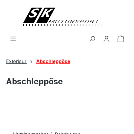
alt springen
Ware
Exterieur
Abschleppöse
Abschleppöse