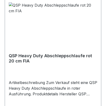
von 20 cm und einer Breite von 5 cm bietet die
Schlaufe eine praktische und gut sichtbare
Abschleppmöglichkeit am Fahrzeug.
Lieferumfang 1x QSP Heavy Duty
Abschleppschlaufe lila
QSP Heavy Duty Abschleppschlaufe rot
20 cm FIA
Artikelbeschreibung Zum Verkauf steht eine QSP
Heavy Duty Abschleppschlaufe in roter
Ausführung. Produktdetails Hersteller QSP
Products Artikel Abschleppschlaufe / Towing
Eye Strap Ausführung Heavy Duty Farbe rot