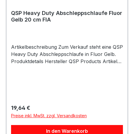
QSP Heavy Duty Abschleppschlaufe Fluor
Gelb 20 cm FIA
Artikelbeschreibung Zum Verkauf steht eine QSP
Heavy Duty Abschleppschlaufe in Fluor Gelb.
Produktdetails Hersteller QSP Products Artikel
Abschleppschlaufe / Towing Eye Strap
Ausführung Heavy Duty Farbe Fluor Gelb Länge
20 cm Breite 5 cm Bandbreite 2,54 cm
Ausführung nach FIA-Richtlinien Homologation
keine Verpackungseinheit 1 Stück Geeignet für
Motorsport Rallye Rennfahrzeuge Trackday
Regulärer Preis:
19,64 €
Umbau- und Projektfahrzeuge Beschreibung
Preise inkl. MwSt. zzgl. Versandkosten
QSP Heavy Duty Abschleppschlaufe in Fluor
Gelb nach FIA-Richtlinien. Die
In den Warenkorb
Abschleppschlaufe ist robust ausgeführt und