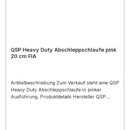
Lieferumfang 1x QSP Heavy Duty
Abschleppschlaufe orange
QSP Heavy Duty Abschleppschlaufe pink
20 cm FIA
Artikelbeschreibung Zum Verkauf steht eine QSP
Heavy Duty Abschleppschlaufe in pinker
Ausführung. Produktdetails Hersteller QSP
Products Artikel Abschleppschlaufe / Towing
Eye Strap Ausführung Heavy Duty Farbe pink
Länge 20 cm Breite 5 cm Bandbreite 2,54 cm
Ausführung nach FIA-Richtlinien Homologation