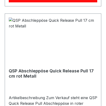
Abschleppschlaufe ist robust ausgeführt und
eignet sich ideal für Motorsport-, Rallye-,
Trackday- und Projektfahrzeuge. Mit einer Länge
von 30 cm und einer Breite von 5 cm bietet die
Schlaufe eine praktische und gut sichtbare
Abschleppmöglichkeit am Fahrzeug.
Lieferumfang 1x QSP Heavy Duty
Abschleppschlaufe rot 30 cm
QSP Abschleppöse Quick Release Pull 17
cm rot Metall
Artikelbeschreibung Zum Verkauf steht eine QSP
Quick Release Pull Abschleppöse in roter