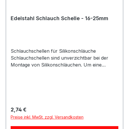
Edelstahl Schlauch Schelle - 16-25mm
Schlauchschellen für Silikonschläuche
Schlauchschellen sind unverzichtbar bei der
Montage von Silikonschläuchen. Um eine
sichere und zuverlässige Verbindung zu
gewährleisten, sollten stets die passenden
Schlauchschellen verwendet werden. Diese
Schlauchschellen sind nicht perforiert, wodurch
das Risiko von Beschädigungen oder Rissen am
Schlauch deutlich reduziert wird. Beim Anziehen
Regulärer Preis:
2,74 €
ist darauf zu achten, dass die Schelle fest sitzt,
Preise inkl. MwSt. zzgl. Versandkosten
jedoch nicht übermäßig angezogen wird, da dies
sowohl den Schlauch als auch die