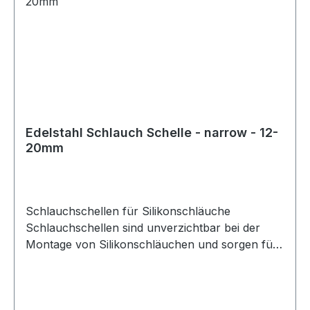
Auswahl der richtigen Größe ist besondere
Sorgfalt erforderlich. Neben dem
Schlauchdurchmesser sollte auch die
Wandstärke des Schlauchs berücksichtigt
werden. Für die korrekte Größe der
Schlauchschelle ist der Außendurchmesser des
Schlauchs maßgeblich, der sich aus
Innendurchmesser und Wandstärke ergibt. Diese
Edelstahl Schlauch Schelle - narrow - 12-
Schlauchschellen eignen sich ideal für den
20mm
Einsatz mit Silikonschläuchen in technischen,
automobilen und industriellen Anwendungen.
Schlauchschellen für Silikonschläuche
Schlauchschellen sind unverzichtbar bei der
Montage von Silikonschläuchen und sorgen für
eine sichere und zuverlässige Befestigung. Für
eine optimale Verbindung sollte stets die
passende Schlauchschelle verwendet werden.