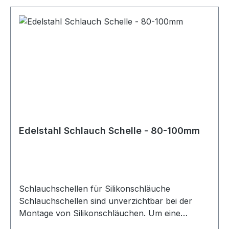
erhältlich, sodass für jedes Projekt und jede
optische Anforderung die passende
Schlauchschelle zur Verfügung steht. Bei der
Auswahl der richtigen Größe ist besondere
Sorgfalt geboten. Dabei sollte neben dem
Schlauchdurchmesser auch die Wandstärke des
Schlauchs berücksichtigt werden. Für die
korrekte Größe der Schlauchschelle ist der
Außendurchmesser des Schlauchs maßgeblich,
bestehend aus Innendurchmesser plus
Wandstärke. Diese Schlauchschellen eignen sich
Edelstahl Schlauch Schelle - 80-100mm
ideal für den Einsatz mit Silikonschläuchen in
technischen, automobilen und industriellen
Anwendungen.
Schlauchschellen für Silikonschläuche
Schlauchschellen sind unverzichtbar bei der
Montage von Silikonschläuchen. Um eine
sichere und zuverlässige Verbindung zu