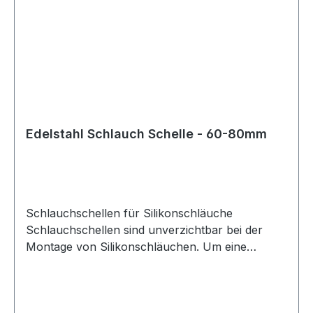
Auswahl der richtigen Größe ist besondere
Sorgfalt geboten. Dabei sollte neben dem
Schlauchdurchmesser auch die Wandstärke des
Schlauchs berücksichtigt werden. Für die
korrekte Größe der Schlauchschelle ist der
Außendurchmesser des Schlauchs maßgeblich,
bestehend aus Innendurchmesser plus
Wandstärke. Diese Schlauchschellen eignen sich
Edelstahl Schlauch Schelle - 60-80mm
ideal für den Einsatz mit Silikonschläuchen in
technischen, automobilen und industriellen
Anwendungen.
Schlauchschellen für Silikonschläuche
Schlauchschellen sind unverzichtbar bei der
Montage von Silikonschläuchen. Um eine
sichere und zuverlässige Verbindung zu
gewährleisten, sollten stets die passenden
Schlauchschellen verwendet werden. Diese