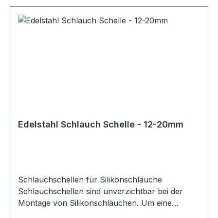
Größen zur Verfügung, sodass für jedes Projekt
und jede optische Anforderung die passende
Schlauchschelle gewählt werden kann. Bei der
Auswahl der richtigen Größe ist besondere
Sorgfalt erforderlich. Neben dem
Schlauchdurchmesser sollte auch die
Wandstärke des Schlauchs berücksichtigt
werden. Für die korrekte Größe der
Schlauchschelle ist der Außendurchmesser des
Schlauchs maßgeblich, der sich aus
Innendurchmesser und Wandstärke ergibt. Diese
Edelstahl Schlauch Schelle - 12-20mm
Schlauchschellen eignen sich ideal für den
Einsatz mit Silikonschläuchen in technischen,
automobilen und industriellen Anwendungen.
Schlauchschellen für Silikonschläuche
Schlauchschellen sind unverzichtbar bei der
Montage von Silikonschläuchen. Um eine
sichere und zuverlässige Verbindung zu