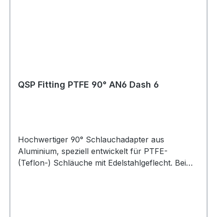
eloxiert oder Schwarz eloxiert Lagerware, sofort
verfügbar Vielseitig einsetzbar im Bereich
Industrie, Motorsport, Rennsport, Fahrzeug-
Tuning, Rallye, Offroad, LKW, Motorrad,
Landwirtschaft und Gartenbau sowie für Diesel-,
Benzin- und Turbomotoren. Geeignet für Öl-,
Kraftstoff-, Wasser- und Luftleitungen, abhängig
QSP Fitting PTFE 90° AN6 Dash 6
von der jeweiligen Schlauchspezifikation.
Hochwertiger 90° Schlauchadapter aus
Aluminium, speziell entwickelt für PTFE-
(Teflon-) Schläuche mit Edelstahlgeflecht. Bei
fachgerechter Montage sorgt diese
Verschraubung für eine sichere und dauerhaft
dichte Verbindung ohne Leckagen. Die Montage
ist einfach und erfolgt in Kombination mit dem