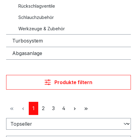
Rückschlagventile
Schlauchzubehör
Werkzeuge & Zubehör
Turbosystem
Abgasanlage
Produkte filtern
Seite
Seite
Seite
Seite
1
2
3
4