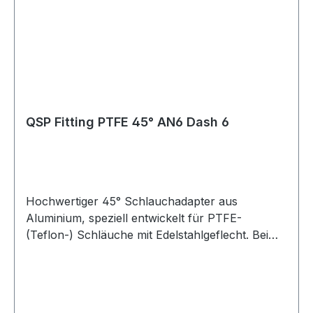
eloxiert oder Schwarz eloxiert Lagerware, sofort
verfügbar Vielseitig einsetzbar im Bereich
Industrie, Motorsport, Rennsport, Fahrzeug-
Tuning, Rallye, Offroad, LKW, Motorrad,
Landwirtschaft und Gartenbau sowie für Diesel-,
Benzin- und Turbomotoren. Geeignet für Öl-,
Kraftstoff-, Wasser- und Luftleitungen, abhängig
QSP Fitting PTFE 45° AN6 Dash 6
von der jeweiligen Schlauchspezifikation.
Hochwertiger 45° Schlauchadapter aus
Aluminium, speziell entwickelt für PTFE-
(Teflon-) Schläuche mit Edelstahlgeflecht. Bei
fachgerechter Montage gewährleistet diese
Verschraubung eine sichere und absolut dichte
Verbindung ohne Leckagen. Die Montage ist
einfach und schnell in Kombination mit dem