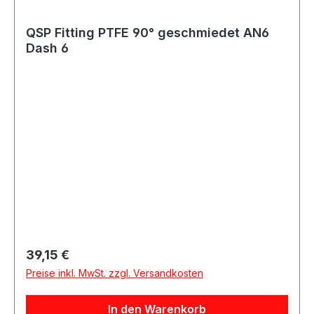
Benzin- und Turbomotoren. Geeignet für Öl-,
Kraftstoff-, Wasser- und Luftleitungen, abhängig
QSP Fitting PTFE 90° geschmiedet AN6
von der jeweiligen Schlauchspezifikation.
Dash 6
Regulärer Preis:
39,15 €
Preise inkl. MwSt. zzgl. Versandkosten
In den Warenkorb