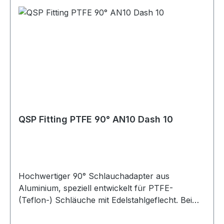
Verbindung bei korrekter Installation Hohe
Druck- und Temperaturbeständigkeit Verfügbar
in den Größen AN4 bis AN10 Farben: Blau/Rot
eloxiert oder Schwarz eloxiert Lagerware, sofort
verfügbar Vielseitig einsetzbar im Bereich
Industrie, Motorsport, Rennsport, Fahrzeug-
Tuning, Rallye, Offroad, LKW, Motorrad,
Landwirtschaft und Gartenbau sowie für Diesel-,
Benzin- und Turbomotoren. Geeignet für Öl-,
Kraftstoff-, Wasser- und Luftleitungen, abhängig
QSP Fitting PTFE 90° AN10 Dash 10
von der jeweiligen Schlauchspezifikation.
Hochwertiger 90° Schlauchadapter aus
Aluminium, speziell entwickelt für PTFE-
(Teflon-) Schläuche mit Edelstahlgeflecht. Bei
fachgerechter Montage sorgt diese
Verschraubung für eine sichere und dauerhaft