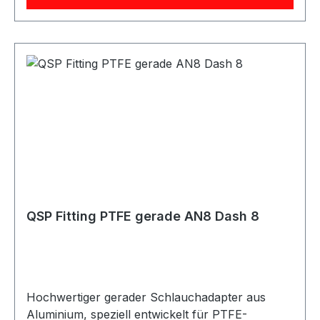
und schnelle Montage Hohe Druck- und
Temperaturbeständigkeit Verfügbar in den
Größen AN4 bis AN10 Erhältlich in den Farben
Blau/Rot eloxiert oder Schwarz eloxiert
Lagerware, sofort verfügbar Passend für
Teflon-Schläuche mit Edelstahlgeflecht, optional
auch mit schwarzer oder transparenter
Schutzbeschichtung erhältlich. Vielseitig
einsetzbar für Motorsport und Rennsport,
Fahrzeug-Tuning, Rallye und Offroad, LKW und
Nutzfahrzeuge, Motorräder,
Industrieanwendungen, Landwirtschaft und
QSP Fitting PTFE gerade AN8 Dash 8
Gartenbau sowie für Diesel- und Benzinmotoren
und Turbomotoren. Geeignet für Öl-, Kraftstoff-,
Wasser- und Luftleitungen, abhängig von der
jeweiligen Schlauchspezifikation.
Hochwertiger gerader Schlauchadapter aus
Aluminium, speziell entwickelt für PTFE-