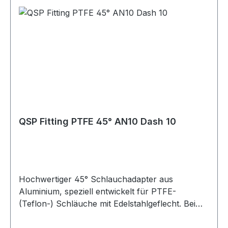
Verbindung bei korrekter Installation Hohe
Druck- und Temperaturbeständigkeit Verfügbar
in den Größen AN4 bis AN10 Farben: Blau/Rot
eloxiert oder Schwarz eloxiert Lagerware, sofort
verfügbar Vielseitig einsetzbar im Bereich
Industrie, Motorsport, Rennsport, Fahrzeug-
Tuning, Rallye, Offroad, LKW, Motorrad,
Landwirtschaft und Gartenbau sowie für Diesel-,
Benzin- und Turbomotoren. Geeignet für Öl-,
Kraftstoff-, Wasser- und Luftleitungen, abhängig
QSP Fitting PTFE 45° AN10 Dash 10
von der jeweiligen Schlauchspezifikation.
Hochwertiger 45° Schlauchadapter aus
Aluminium, speziell entwickelt für PTFE-
(Teflon-) Schläuche mit Edelstahlgeflecht. Bei
fachgerechter Montage gewährleistet diese
Verschraubung eine sichere und absolut dichte