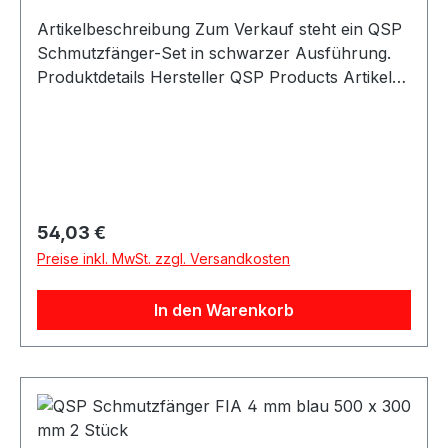
Artikelbeschreibung Zum Verkauf steht ein QSP
Schmutzfänger-Set in schwarzer Ausführung.
Produktdetails Hersteller QSP Products Artikel
Schmutzfänger / Mud Flaps Ausführung
glänzend Farbe schwarz Länge 500 mm Breite
300 mm Stärke 4 mm FIA-konform
Verpackungseinheit 2 Stück Geeignet für
Motorsport Rallye Rennfahrzeuge Trackday
Umbau- und Projektfahrzeuge Universelle
Regulärer Preis:
54,03 €
Fahrzeuganwendungen Beschreibung QSP
Preise inkl. MwSt. zzgl. Versandkosten
universelle Schmutzfänger in schwarzer,
glänzender Ausführung. Die Mud Flaps sind sehr
In den Warenkorb
robust und haben Abmessungen von 500 x 300
x 4 mm. Die Schmutzfänger entsprechen den
FIA-Vorschriften und eignen sich ideal für
Motorsport-, Rallye-, Rennfahrzeug- und
Projektanwendungen. Lieferumfang 2x QSP
Schmutzfänger FIA 4 mm schwarz