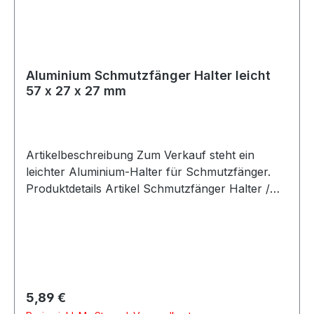
Aluminium Schmutzfänger Halter leicht
57 x 27 x 27 mm
Artikelbeschreibung Zum Verkauf steht ein
leichter Aluminium-Halter für Schmutzfänger.
Produktdetails Artikel Schmutzfänger Halter /
Mud Flap Bracket Material Aluminium Farbe
silber Länge 57 mm Breite 27 mm Höhe 27 mm
Gewicht ca. 1 g Verpackungseinheit 1 Stück
Geeignet für Schmutzfänger Rallye-Fahrzeuge
Rennfahrzeuge Motorsport Umbau- und
Projektfahrzeuge Beschreibung Leichter,
Regulärer Preis:
5,89 €
gefertigter Aluminium-Halter zur Befestigung