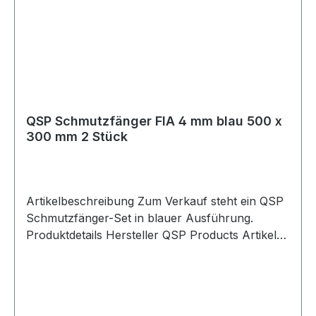
QSP Schmutzfänger FIA 4 mm blau 500 x
300 mm 2 Stück
Artikelbeschreibung Zum Verkauf steht ein QSP
Schmutzfänger-Set in blauer Ausführung.
Produktdetails Hersteller QSP Products Artikel
Schmutzfänger / Mud Flaps Ausführung
glänzend Farbe blau Länge 500 mm Breite 300
mm Stärke 4 mm FIA-konform
Verpackungseinheit 2 Stück Geeignet für