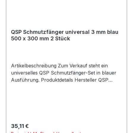
QSP Schmutzfänger universal 3 mm blau
500 x 300 mm 2 Stück
Artikelbeschreibung Zum Verkauf steht ein
universelles QSP Schmutzfänger-Set in blauer
Ausführung. Produktdetails Hersteller QSP
Products Artikel Schmutzfänger / Mud Flaps
Ausführung glänzend Farbe blau Länge 500 mm
Breite 300 mm Stärke 3 mm FIA-konform nein
Verpackungseinheit 2 Stück Geeignet für
Motorsport Rallye Rennfahrzeuge Trackday
Straßenfahrzeuge Umbau- und
Regulärer Preis:
35,11 €
Projektfahrzeuge Universelle