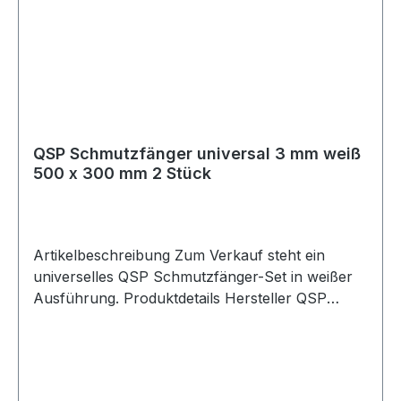
Schmutzfänger universal 3 mm rot
QSP Schmutzfänger universal 3 mm weiß
500 x 300 mm 2 Stück
Artikelbeschreibung Zum Verkauf steht ein
universelles QSP Schmutzfänger-Set in weißer
Ausführung. Produktdetails Hersteller QSP
Products Artikel Schmutzfänger / Mud Flaps
Ausführung glänzend Farbe weiß Länge 500 mm
Breite 300 mm Stärke 3 mm FIA-konform nein
Verpackungseinheit 2 Stück Geeignet für