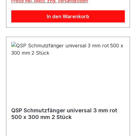
Preise inkl. MwSt. zzgl. Versandkosten
Fahrzeuganwendungen Beschreibung QSP
universelle Schmutzfänger in blauer, glänzender
In den Warenkorb
Ausführung. Die Mud Flaps sind sehr robust und
haben Abmessungen von 500 x 300 x 3 mm. Die
Schmutzfänger eignen sich ideal für
Motorsport-, Rallye-, Trackday-,
Straßenfahrzeug- und Projektanwendungen.
Der Preis gilt für 2 Stück. Lieferumfang 2x QSP
Schmutzfänger universal 3 mm blau
QSP Schmutzfänger universal 3 mm rot
500 x 300 mm 2 Stück