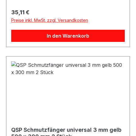
Motorsport Rallye Rennfahrzeuge Trackday
Straßenfahrzeuge Umbau- und
Regulärer Preis:
35,11 €
Projektfahrzeuge Universelle
Preise inkl. MwSt. zzgl. Versandkosten
Fahrzeuganwendungen Beschreibung QSP
universelle Schmutzfänger in weißer, glänzender
In den Warenkorb
Ausführung. Die Mud Flaps sind sehr robust und
haben Abmessungen von 500 x 300 x 3 mm. Die
Schmutzfänger eignen sich ideal für
Motorsport-, Rallye-, Trackday-,
Straßenfahrzeug- und Projektanwendungen.
Der Preis gilt für 2 Stück. Lieferumfang 2x QSP
Schmutzfänger universal 3 mm weiß
QSP Schmutzfänger universal 3 mm gelb