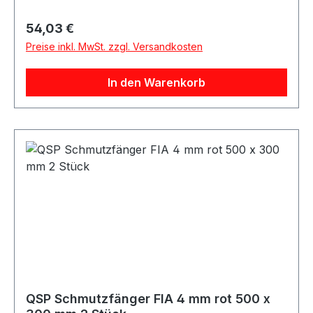
Motorsport Rallye Rennfahrzeuge Trackday
Umbau- und Projektfahrzeuge Universelle
Regulärer Preis:
54,03 €
Fahrzeuganwendungen Beschreibung QSP
Preise inkl. MwSt. zzgl. Versandkosten
universelle Schmutzfänger in blauer, glänzender
Ausführung. Die Mud Flaps sind sehr robust und
In den Warenkorb
haben Abmessungen von 500 x 300 x 4 mm. Die
Schmutzfänger entsprechen den FIA-
Vorschriften und eignen sich ideal für
Motorsport-, Rallye-, Rennfahrzeug- und
Projektanwendungen. Lieferumfang 2x QSP
Schmutzfänger FIA 4 mm blau
QSP Schmutzfänger FIA 4 mm rot 500 x