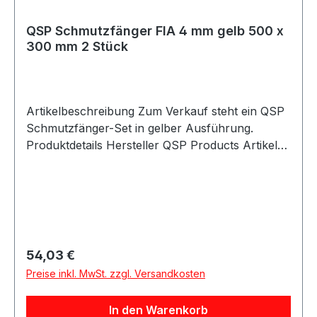
QSP Schmutzfänger FIA 4 mm gelb 500 x
300 mm 2 Stück
Artikelbeschreibung Zum Verkauf steht ein QSP
Schmutzfänger-Set in gelber Ausführung.
Produktdetails Hersteller QSP Products Artikel
Schmutzfänger / Mud Flaps Ausführung
glänzend Farbe gelb Länge 500 mm Breite 300
mm Stärke 4 mm FIA-konform
Verpackungseinheit 2 Stück Geeignet für
Motorsport Rallye Rennfahrzeuge Trackday
Umbau- und Projektfahrzeuge Universelle
Regulärer Preis:
54,03 €
Fahrzeuganwendungen Beschreibung QSP
Preise inkl. MwSt. zzgl. Versandkosten
universelle Schmutzfänger in gelber, glänzender
Ausführung. Die Mud Flaps sind sehr robust und
In den Warenkorb
haben Abmessungen von 500 x 300 x 4 mm. Die