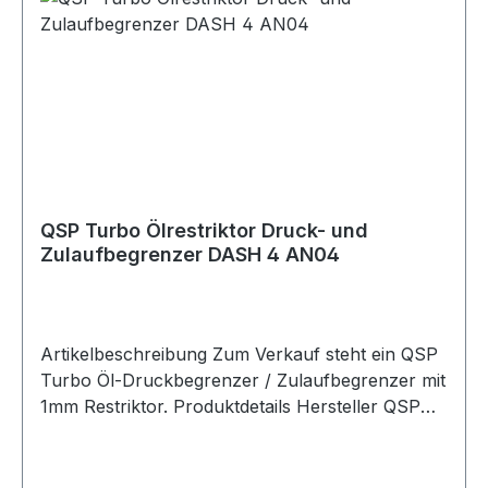
Turbolader-Zulauf. Der Restriktor wird
eingesetzt, um die Ölversorgung zum Turbokern
zu reduzieren und dadurch die Dichtungen des
Turboladers zu schonen. Die gerade Male-Male-
Ausführung aus Aluminium besitzt ein -3 / 3/8
UNF Gewinde und eignet sich ideal für passende
Turbo-Ölzulaufleitungen im Motorsport-,
Tuning- und Umbau-Bereich. Lieferumfang 1x
QSP Turbo Ölrestriktor D03 1mm
QSP Turbo Ölrestriktor Druck- und
Zulaufbegrenzer DASH 4 AN04
Artikelbeschreibung Zum Verkauf steht ein QSP
Turbo Öl-Druckbegrenzer / Zulaufbegrenzer mit
1mm Restriktor. Produktdetails Hersteller QSP
Products Artikel Turbo Ölrestriktor / Oil
Pressure Supply Limiter Restriktorgröße 1mm
Ausführung Male - Male Material Aluminium