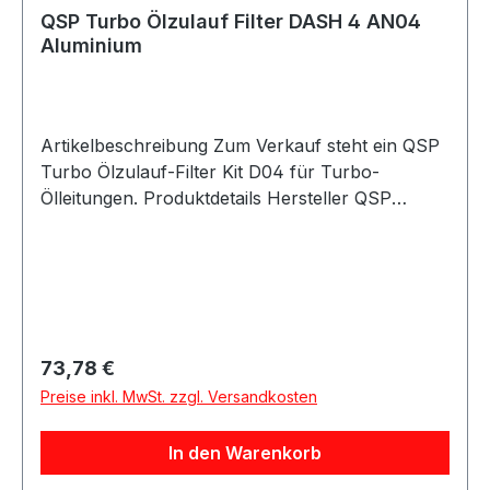
QSP Turbo Ölrestriktor D04 1mm
QSP Turbo Ölzulauf Filter DASH 4 AN04
Aluminium
Artikelbeschreibung Zum Verkauf steht ein QSP
Turbo Ölzulauf-Filter Kit D04 für Turbo-
Ölleitungen. Produktdetails Hersteller QSP
Products Artikel Turbo Ölzulauf-Filter / Oilfeed
Filter Kit Ausführung Male - Male Material
Aluminium Farbe schwarz Bauform gerade
Gewindeart AN / Dash / JIC / UNF Gewinde -4 /
7/16 UNF Filtergrößen 30 Mikron, 80 Mikron
und 150 Mikron Swivel nein Cutterstyle nein
Regulärer Preis:
73,78 €
Artikelnummer QG05901-04 Verpackungseinheit
Preise inkl. MwSt. zzgl. Versandkosten
1 Stück / Kit Geeignet für Turbolader Turbo-
Ölzulauf Ölzulaufleitungen Motorsport
In den Warenkorb
Fahrzeugtuning Turbo-Umbauten Umbau- und
Projektfahrzeuge Beschreibung QSP Turbo