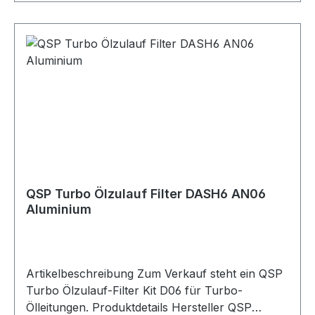
Ölzulauf-Filter Kit D04 zur Filterung der
Ölversorgung am Turbolader. Das Kit ist für -4 /
7/16 UNF Anschlüsse ausgelegt und wird
inklusive Filtereinsätzen mit 30 Mikron, 80
Mikron und 150 Mikron geliefert. Der Ölzulauf-
Filter hilft dabei, Schmutzpartikel im Ölzulauf zu
reduzieren und den Turbolader vor
Verunreinigungen zu schützen. Die gerade
Ausführung aus Aluminium eignet sich ideal für
Turbo-Ölzulaufleitungen im Motorsport-,
Tuning- und Umbau-Bereich. Lieferumfang 1x
QSP Turbo Ölzulauf Filter DASH6 AN06
QSP Turbo Ölzulauf-Filter Kit D04 Filtereinsätze
Aluminium
30 Mikron, 80 Mikron und 150 Mikron
Artikelbeschreibung Zum Verkauf steht ein QSP
Turbo Ölzulauf-Filter Kit D06 für Turbo-
Ölleitungen. Produktdetails Hersteller QSP