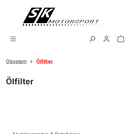
alt springen
Ware
Ölsystem
Ölfilter
Ölfilter