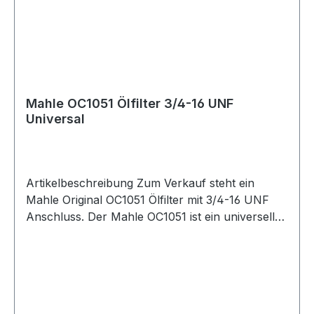
Mahle OC1051 Ölfilter 3/4-16 UNF
Universal
Artikelbeschreibung Zum Verkauf steht ein
Mahle Original OC1051 Ölfilter mit 3/4-16 UNF
Anschluss. Der Mahle OC1051 ist ein universeller
Schraubfilter für passende Anwendungen mit
3/4-16 UNF Ölfiltergewinde. Der Filter ist mit
einem Überströmventil ausgestattet und eignet
sich für Motoröl-Systeme, Wartung und Service
sowie für Umbau- und Motorsportanwendungen