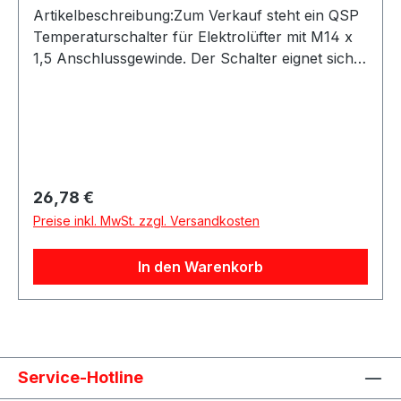
Artikelbeschreibung:Zum Verkauf steht ein QSP
Temperaturschalter für Elektrolüfter mit M14 x
1,5 Anschlussgewinde. Der Schalter eignet sich
ideal zur temperaturabhängigen Ansteuerung
eines Lüfters im Kühlsystem.Der
Temperaturschalter arbeitet im Bereich von ca.
65–70 °C und ist passend für verschiedene
Motorsport-, Tracktool-, Umbau- oder
Kühlsystem-
Regulärer Preis:
26,78 €
Anwendungen.Produktdetails:Hersteller: QSP
Preise inkl. MwSt. zzgl. Versandkosten
ProductsProduktart: Temperaturschalter /
LüfterschalterAnschlussgewinde: M14 x
In den Warenkorb
1,5Temperaturbereich: ca. 65–70 °CVerwendung:
elektrische Lüftersteuerung / Kühlerlüfter-
SchalterLieferumfang: 1x QSP
TemperaturschalterDer Temperaturschalter ist
eine praktische Lösung, um einen Elektrolüfter
Service-Hotline
abhängig von der Kühlmitteltemperatur zu