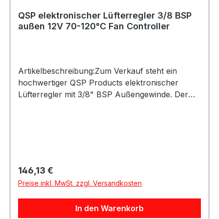
sich um eine 12 Volt Version. Eine 24 Volt
QSP elektronischer Lüfterregler 3/8 BSP
Nutzung ist nur mit entsprechendem
außen 12V 70-120°C Fan Controller
Zusatzmodul möglich.Bitte vor dem Kauf
Anschlussgewinde, Spannung,
Temperaturbereich und Kompatibilität mit dem
vorhandenen Kühlsystem prüfen.
Artikelbeschreibung:Zum Verkauf steht ein
hochwertiger QSP Products elektronischer
Lüfterregler mit 3/8" BSP Außengewinde. Der
Regler ermöglicht das automatische Schalten
eines Elektrolüfters über die einstellbare
Temperatur und eignet sich ideal für Motorsport,
Tracktools, Umbauten oder individuelle
Kühlsysteme.Die Einschalttemperatur ist im
Bereich von 70 bis 120 °C einstellbar. Der
Regulärer Preis:
146,13 €
Lüfterregler wird als 12 Volt Version geliefert und
Preise inkl. MwSt. zzgl. Versandkosten
ist aus Aluminium
gefertigt.Produktdetails:Hersteller: QSP
In den Warenkorb
ProductsProduktart: Elektronischer Lüfterregler