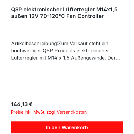
gewährleisten.Bitte vor dem Kauf
QSP elektronischer Lüfterregler M14x1,5
Einbausituation, Schlauch-/Rohrmaterial,
außen 12V 70-120°C Fan Controller
Spannung, Temperaturbereich und
Kompatibilität mit dem vorhandenen Kühlsystem
prüfen.
Artikelbeschreibung:Zum Verkauf steht ein
hochwertiger QSP Products elektronischer
Lüfterregler mit M14 x 1,5 Außengewinde. Der
Regler ermöglicht das automatische Schalten
eines Elektrolüfters über die einstellbare
Temperatur und eignet sich ideal für Motorsport,
Tracktools, Umbauten oder individuelle
Kühlsysteme.Die Einschalttemperatur ist im
Bereich von 70 bis 120 °C einstellbar. Der
Regulärer Preis:
146,13 €
Lüfterregler wird als 12 Volt Version geliefert und
Preise inkl. MwSt. zzgl. Versandkosten
ist aus Aluminium
gefertigt.Produktdetails:Hersteller: QSP
In den Warenkorb
ProductsProduktart: Elektronischer Lüfterregler