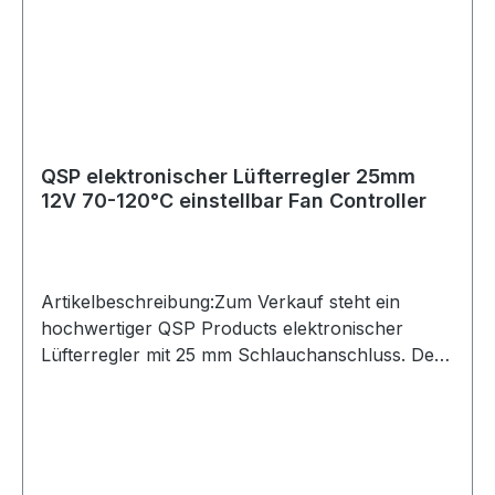
um Elektrolüfter temperaturabhängig zu steuern
und dadurch eine zuverlässige Kühlung im
Fahrzeug oder Projektaufbau zu
gewährleisten.Hinweis: Standardmäßig handelt es
sich um eine 12 Volt Version. Eine 24 Volt
Nutzung ist nur mit entsprechendem
Zusatzmodul möglich.Bitte vor dem Kauf
QSP elektronischer Lüfterregler 25mm
Anschlussgewinde, Spannung,
12V 70-120°C einstellbar Fan Controller
Temperaturbereich und Kompatibilität mit dem
vorhandenen Kühlsystem prüfen.
Artikelbeschreibung:Zum Verkauf steht ein
hochwertiger QSP Products elektronischer
Lüfterregler mit 25 mm Schlauchanschluss. Der
Regler ermöglicht das automatische Schalten
eines Elektrolüfters über die einstellbare
Temperatur und eignet sich ideal für Motorsport,
Tracktools, Umbauten oder individuelle
Kühlsysteme.Die Einschalttemperatur ist im