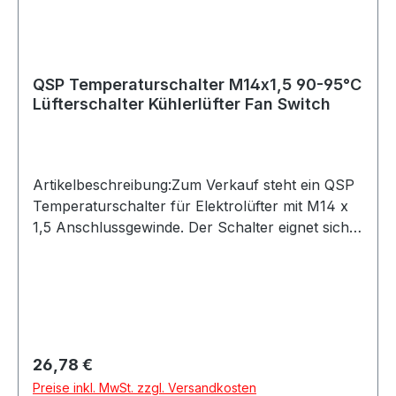
QSP Temperaturschalter M14x1,5 90-95°C
Lüfterschalter Kühlerlüfter Fan Switch
Artikelbeschreibung:Zum Verkauf steht ein QSP
Temperaturschalter für Elektrolüfter mit M14 x
1,5 Anschlussgewinde. Der Schalter eignet sich
ideal zur temperaturabhängigen Ansteuerung
eines Lüfters im Kühlsystem.Der
Temperaturschalter arbeitet im Bereich von ca.
90–95 °C und ist passend für verschiedene
Motorsport-, Tracktool-, Umbau- oder
Kühlsystem-
Regulärer Preis:
26,78 €
Anwendungen.Produktdetails:Hersteller: QSP
Preise inkl. MwSt. zzgl. Versandkosten