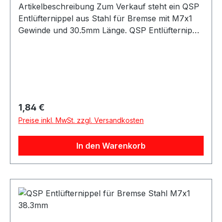
Artikelbeschreibung Zum Verkauf steht ein QSP
Entlüfternippel aus Stahl für Bremse mit M7x1
Gewinde und 30.5mm Länge. QSP Entlüfternippel
aus Stahl in silberner Ausführung. Der
Entlüfternippel besitzt ein M7x1 Gewinde und
eignet sich für Anwendungen im Bremssystem.
Durch die Bauform mit 30.5mm Länge ist der
Entlüfternippel passend für verschiedene
Motorsport-, Tuning- und Umbauprojekte.
Regulärer Preis:
1,84 €
Produktdetails Hersteller QSP Products Artikel
Preise inkl. MwSt. zzgl. Versandkosten
Entlüfternippel / Bleed Fitting Material Stahl
Farbe silber Gewinde M7x1 Länge 30.5mm
In den Warenkorb
Artikelnummer QNR00086 Verpackungseinheit 1
Stück Geeignet für Bremse Bremssysteme
Bremsleitungen Entlüftungsanschlüsse
Motorsport Fahrzeugtuning Rennsport Umbau-
und Projektfahrzeuge