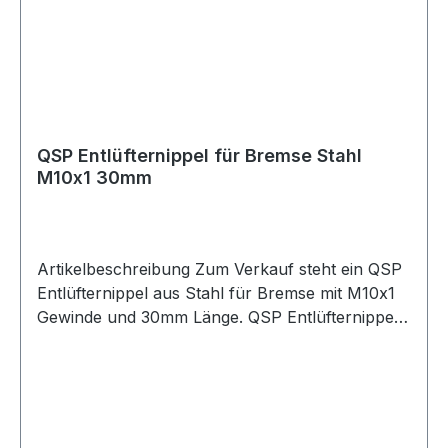
QSP Entlüfternippel für Bremse Stahl
M10x1 30mm
Artikelbeschreibung Zum Verkauf steht ein QSP
Entlüfternippel aus Stahl für Bremse mit M10x1
Gewinde und 30mm Länge. QSP Entlüfternippel
aus Stahl in silberner Ausführung. Der
Entlüfternippel besitzt ein M10x1 Gewinde und
eignet sich für Anwendungen im Bremssystem.
Durch die Bauform mit 30mm Länge ist der
Entlüfternippel passend für verschiedene