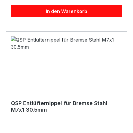
Farbe silber Gewinde M8x1.25 Länge 49mm
In den Warenkorb
Artikelnummer QNR00085 Verpackungseinheit 1
Stück Geeignet für Bremse Bremssysteme
Bremsleitungen Entlüftungsanschlüsse
Motorsport Fahrzeugtuning Rennsport Umbau-
und Projektfahrzeuge
QSP Entlüfternippel für Bremse Stahl
M7x1 30.5mm