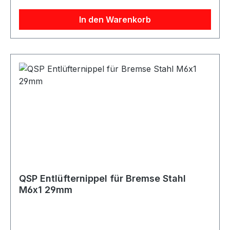
Farbe silber Gewinde M10x1 Länge 36mm
In den Warenkorb
Artikelnummer QNR00019 Verpackungseinheit 1
Stück Geeignet für Bremse Bremssysteme
Bremsleitungen Entlüftungsanschlüsse
Motorsport Fahrzeugtuning Rennsport Umbau-
und Projektfahrzeuge
QSP Entlüfternippel für Bremse Stahl
M6x1 29mm