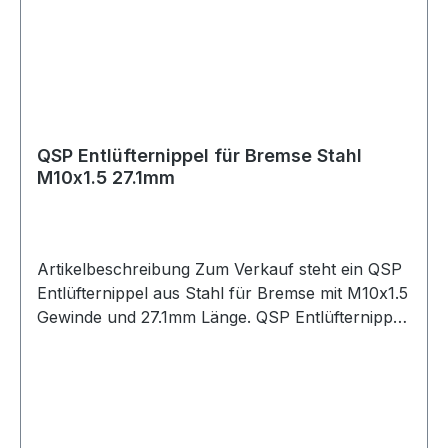
QSP Entlüfternippel für Bremse Stahl
M10x1.5 27.1mm
Artikelbeschreibung Zum Verkauf steht ein QSP
Entlüfternippel aus Stahl für Bremse mit M10x1.5
Gewinde und 27.1mm Länge. QSP Entlüfternippel
aus Stahl in silberner Ausführung. Der
Entlüfternippel besitzt ein M10x1.5 Gewinde und
eignet sich für Anwendungen im Bremssystem.
Durch die kompakte Bauform mit 27.1mm Länge
ist der Entlüfternippel passend für verschiedene