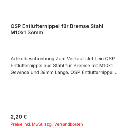
QSP Entlüfternippel für Bremse Stahl
M10x1 36mm
Artikelbeschreibung Zum Verkauf steht ein QSP
Entlüfternippel aus Stahl für Bremse mit M10x1
Gewinde und 36mm Länge. QSP Entlüfternippel
aus Stahl in silberner Ausführung. Der
Entlüfternippel besitzt ein M10x1 Gewinde und
eignet sich für Anwendungen im Bremssystem.
Durch die Bauform mit 36mm Länge ist der
Entlüfternippel passend für verschiedene
Motorsport-, Tuning- und Umbauprojekte.
Regulärer Preis:
2,20 €
Produktdetails Hersteller QSP Products Artikel
Preise inkl. MwSt. zzgl. Versandkosten
Entlüfternippel / Bleed Fitting Material Stahl