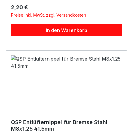
Motorsport-, Tuning- und Umbauprojekte.
Regulärer Preis:
2,20 €
Produktdetails Hersteller QSP Products Artikel
Preise inkl. MwSt. zzgl. Versandkosten
Entlüfternippel / Bleed Fitting Material Stahl
Farbe silber Gewinde M10x1.5 Länge 27.1mm
In den Warenkorb
Artikelnummer QNR00103N Verpackungseinheit
1 Stück Geeignet für Bremse Bremssysteme
Bremsleitungen Entlüftungsanschlüsse
Motorsport Fahrzeugtuning Rennsport Umbau-
und Projektfahrzeuge
QSP Entlüfternippel für Bremse Stahl
M8x1.25 41.5mm