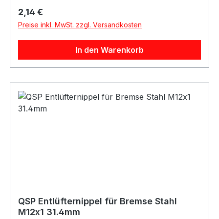
Motorsport-, Tuning- und Umbauprojekte.
Regulärer Preis:
2,14 €
Produktdetails Hersteller QSP Products Artikel
Preise inkl. MwSt. zzgl. Versandkosten
Entlüfternippel / Bleed Fitting Material Stahl
Farbe silber Gewinde M10x1 Länge 30mm
In den Warenkorb
Artikelnummer QNR00039 Verpackungseinheit 1
Stück Geeignet für Bremse Bremssysteme
Bremsleitungen Entlüftungsanschlüsse
Motorsport Fahrzeugtuning Rennsport Umbau-
und Projektfahrzeuge
QSP Entlüfternippel für Bremse Stahl
M12x1 31.4mm