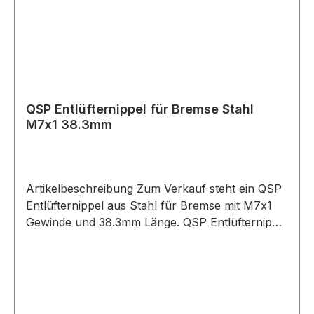
QSP Entlüfternippel für Bremse Stahl
M7x1 38.3mm
Artikelbeschreibung Zum Verkauf steht ein QSP
Entlüfternippel aus Stahl für Bremse mit M7x1
Gewinde und 38.3mm Länge. QSP Entlüfternippel
aus Stahl in silberner Ausführung. Der
Entlüfternippel besitzt ein M7x1 Gewinde und
eignet sich für Anwendungen im Bremssystem.
Durch die Bauform mit 38.3mm Länge ist der
Entlüfternippel passend für verschiedene