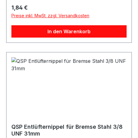
Motorsport-, Tuning- und Umbauprojekte.
Regulärer Preis:
1,84 €
Produktdetails Hersteller QSP Products Artikel
Preise inkl. MwSt. zzgl. Versandkosten
Entlüfternippel / Bleed Fitting Material Stahl
Farbe silber Gewinde M7x1 Länge 38.3mm
In den Warenkorb
Artikelnummer QNR00087 Verpackungseinheit 1
Stück Geeignet für Bremse Bremssysteme
Bremsleitungen Entlüftungsanschlüsse
Motorsport Fahrzeugtuning Rennsport Umbau-
und Projektfahrzeuge
QSP Entlüfternippel für Bremse Stahl 3/8
UNF 31mm