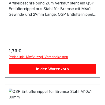
Artikelbeschreibung Zum Verkauf steht ein QSP
Entlüfternippel aus Stahl für Bremse mit M6x1
Gewinde und 29mm Länge. QSP Entlüfternippel
aus Stahl in silberner Ausführung. Der
Entlüfternippel besitzt ein M6x1 Gewinde und
eignet sich für Anwendungen im Bremssystem.
Durch die Bauform mit 29mm Länge ist der
Entlüfternippel passend für verschiedene
Motorsport-, Tuning- und Umbauprojekte.
Regulärer Preis:
1,73 €
Produktdetails Hersteller QSP Products Artikel
Preise inkl. MwSt. zzgl. Versandkosten
Entlüfternippel / Bleed Fitting Material Stahl
Farbe silber Gewinde M6x1 Länge 29mm
In den Warenkorb
Artikelnummer QNR00033 Verpackungseinheit 1
Stück Geeignet für Bremse Bremssysteme
Bremsleitungen Entlüftungsanschlüsse
Motorsport Fahrzeugtuning Rennsport Umbau-
und Projektfahrzeuge