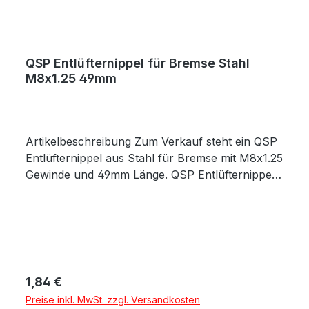
QSP Entlüfternippel für Bremse Stahl
M8x1.25 49mm
Artikelbeschreibung Zum Verkauf steht ein QSP
Entlüfternippel aus Stahl für Bremse mit M8x1.25
Gewinde und 49mm Länge. QSP Entlüfternippel
aus Stahl in silberner Ausführung. Der
Entlüfternippel besitzt ein M8x1.25 Gewinde und
eignet sich für Anwendungen im Bremssystem.
Durch die Bauform mit 49mm Länge ist der
Entlüfternippel passend für verschiedene
Motorsport-, Tuning- und Umbauprojekte.
Regulärer Preis:
1,84 €
Produktdetails Hersteller QSP Products Artikel
Preise inkl. MwSt. zzgl. Versandkosten
Entlüfternippel / Bleed Fitting Material Stahl