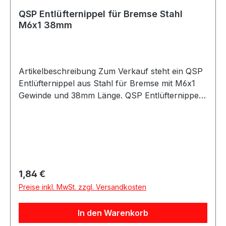
QSP Entlüfternippel für Bremse Stahl
M6x1 38mm
Artikelbeschreibung Zum Verkauf steht ein QSP
Entlüfternippel aus Stahl für Bremse mit M6x1
Gewinde und 38mm Länge. QSP Entlüfternippel
aus Stahl in silberner Ausführung. Der
Entlüfternippel besitzt ein M6x1 Gewinde und
eignet sich für Anwendungen im Bremssystem.
Durch die Bauform mit 38mm Länge ist der
Entlüfternippel passend für verschiedene
Motorsport-, Tuning- und Umbauprojekte.
Regulärer Preis:
1,84 €
Produktdetails Hersteller QSP Products Artikel
Preise inkl. MwSt. zzgl. Versandkosten
Entlüfternippel / Bleed Fitting Material Stahl
Farbe silber Gewinde M6x1 Länge 38mm
In den Warenkorb
Artikelnummer QNR00013 Verpackungseinheit 1