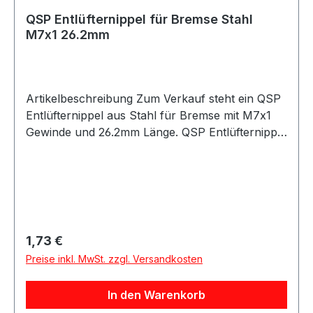
QSP Entlüfternippel für Bremse Stahl
M7x1 26.2mm
Artikelbeschreibung Zum Verkauf steht ein QSP
Entlüfternippel aus Stahl für Bremse mit M7x1
Gewinde und 26.2mm Länge. QSP Entlüfternippel
aus Stahl in silberner Ausführung. Der
Entlüfternippel besitzt ein M7x1 Gewinde und
eignet sich für Anwendungen im Bremssystem.
Durch die Bauform mit 26.2mm Länge ist der
Entlüfternippel passend für verschiedene
Motorsport-, Tuning- und Umbauprojekte.
Regulärer Preis:
1,73 €
Produktdetails Hersteller QSP Products Artikel
Preise inkl. MwSt. zzgl. Versandkosten
Entlüfternippel / Bleed Fitting Material Stahl
Farbe silber Gewinde M7x1 Länge 26.2mm
In den Warenkorb
Artikelnummer QNR00053X Verpackungseinheit