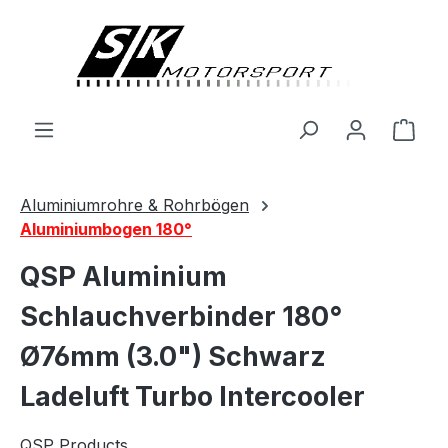
alt springen
Ware
Aluminiumrohre & Rohrbögen
Aluminiumbogen 180°
QSP Aluminium
Schlauchverbinder 180°
Ø76mm (3.0") Schwarz
Ladeluft Turbo Intercooler
QSP Products