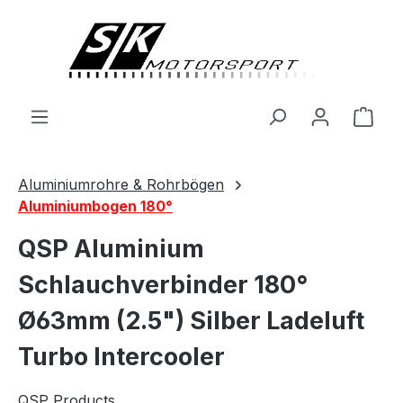
alt springen
Ware
Aluminiumrohre & Rohrbögen
Aluminiumbogen 180°
QSP Aluminium
Schlauchverbinder 180°
Ø63mm (2.5") Silber Ladeluft
Turbo Intercooler
QSP Products