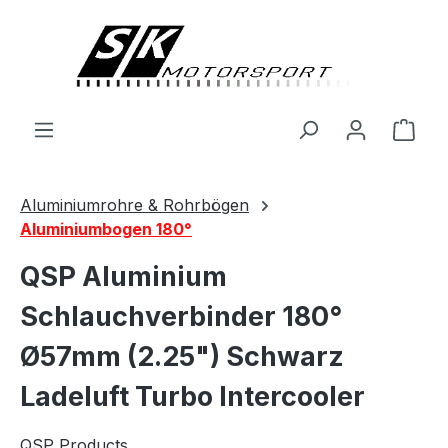
alt springen
Ware
Aluminiumrohre & Rohrbögen
Aluminiumbogen 180°
QSP Aluminium
Schlauchverbinder 180°
Ø57mm (2.25") Schwarz
Ladeluft Turbo Intercooler
QSP Products