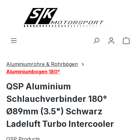
alt springen
Ware
Aluminiumrohre & Rohrbögen
Aluminiumbogen 180°
QSP Aluminium
Schlauchverbinder 180°
Ø89mm (3.5") Schwarz
Ladeluft Turbo Intercooler
QSP Products