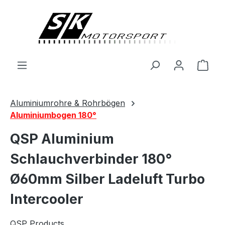
alt springen
Ware
Aluminiumrohre & Rohrbögen
Aluminiumbogen 180°
QSP Aluminium
Schlauchverbinder 180°
Ø60mm Silber Ladeluft Turbo
Intercooler
QSP Products