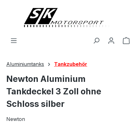
alt springen
Ware
Aluminiumtanks
Tankzubehör
Newton Aluminium
Tankdeckel 3 Zoll ohne
Schloss silber
Newton
Bildergalerie überspringen