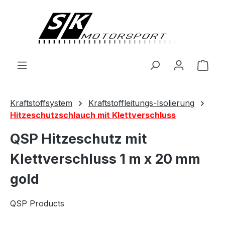
alt springen
Ware
Kraftstoffsystem
Kraftstoffleitungs-Isolierung
Hitzeschutzschlauch mit Klettverschluss
QSP Hitzeschutz mit
Klettverschluss 1 m x 20 mm
gold
QSP Products