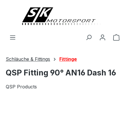
alt springen
Ware
Schläuche & Fittings
Fittinge
QSP Fitting 90° AN16 Dash 16
QSP Products
Bildergalerie überspringen