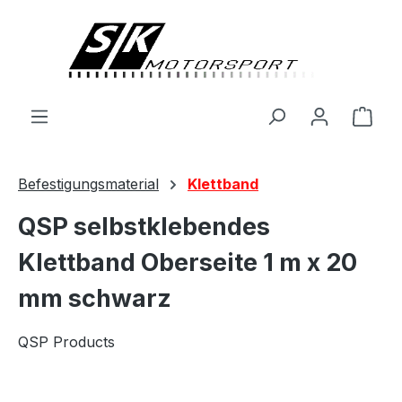
alt springen
Ware
Befestigungsmaterial
Klettband
QSP selbstklebendes
Klettband Oberseite 1 m x 20
mm schwarz
QSP Products
Bildergalerie überspringen