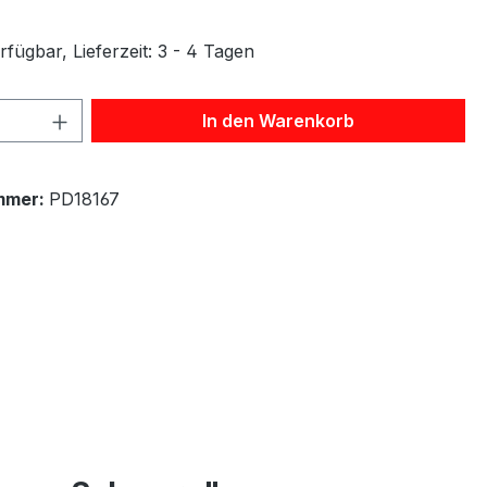
fügbar, Lieferzeit: 3 - 4 Tagen
 Anzahl: Gib den gewünschten Wert ein 
In den Warenkorb
mmer:
PD18167