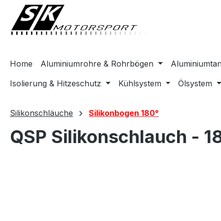
springen
Zur Hauptnavigation springen
Home
Aluminiumrohre & Rohrbögen
Aluminiumta
Isolierung & Hitzeschutz
Kühlsystem
Ölsystem
Silikonschläuche
Silikonbogen 180°
QSP Silikonschlauch - 
Bildergalerie überspringen