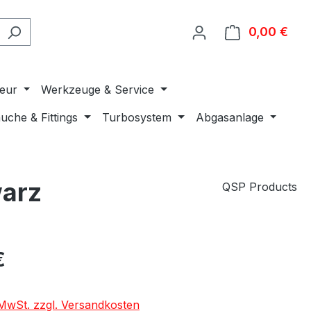
0,00 €
Ware
ieur
Werkzeuge & Service
uche & Fittings
Turbosystem
Abgasanlage
warz
QSP Products
€
. MwSt. zzgl. Versandkosten