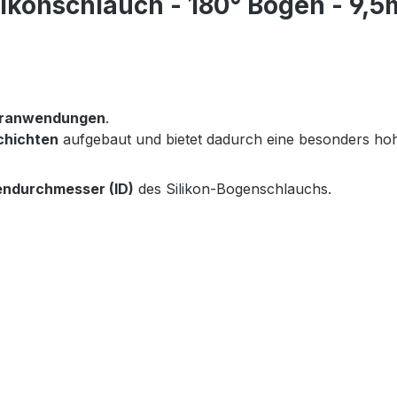
likonschlauch - 180° Bogen - 9,
seranwendungen
.
chichten
aufgebaut und bietet dadurch eine besonders h
endurchmesser (ID)
des Silikon-Bogenschlauchs.