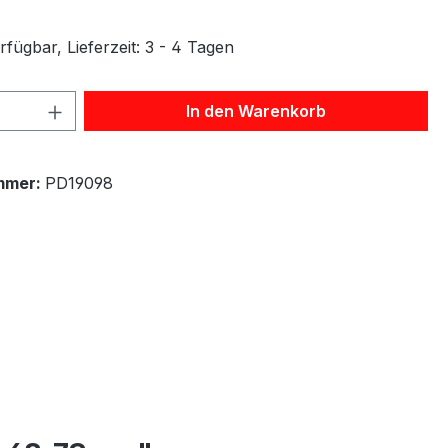
fügbar, Lieferzeit: 3 - 4 Tagen
 Anzahl: Gib den gewünschten Wert ein 
In den Warenkorb
mmer:
PD19098