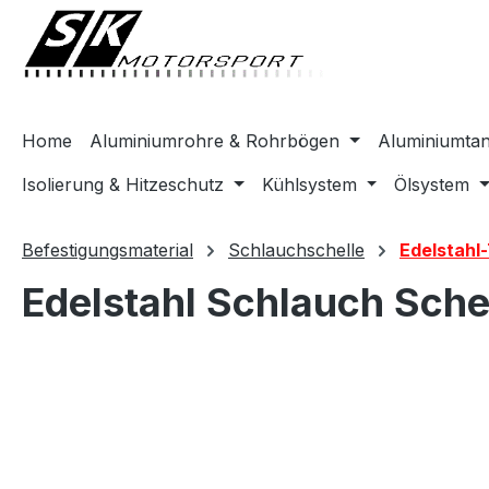
springen
Zur Hauptnavigation springen
Home
Aluminiumrohre & Rohrbögen
Aluminiumta
Isolierung & Hitzeschutz
Kühlsystem
Ölsystem
Befestigungsmaterial
Schlauchschelle
Edelstahl
Edelstahl Schlauch Sche
Bildergalerie überspringen