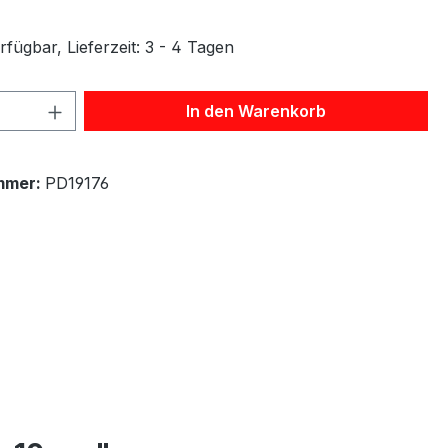
fügbar, Lieferzeit: 3 - 4 Tagen
 Anzahl: Gib den gewünschten Wert ein 
In den Warenkorb
mmer:
PD19176