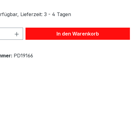
fügbar, Lieferzeit: 3 - 4 Tagen
 Anzahl: Gib den gewünschten Wert ein 
In den Warenkorb
mmer:
PD19166