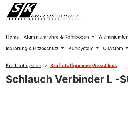
springen
Zur Hauptnavigation springen
Home
Aluminiumrohre & Rohrbögen
Aluminiumta
Isolierung & Hitzeschutz
Kühlsystem
Ölsystem
Kraftstoffsystem
Kraftstoffpumpen-Anschluss
Schlauch Verbinder L -
Bildergalerie überspringen