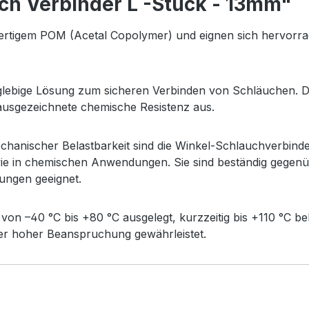
ch Verbinder L -Stück - 13mm"
tigem POM (Acetal Copolymer) und eignen sich hervorragen
anglebige Lösung zum sicheren Verbinden von Schläuchen. 
e ausgezeichnete chemische Resistenz aus.
hanischer Belastbarkeit sind die Winkel-Schlauchverbinder
ie in chemischen Anwendungen. Sie sind beständig gegenüb
ungen geeignet.
von –40 °C bis +80 °C ausgelegt, kurzzeitig bis +110 °C b
nter hoher Beanspruchung gewährleistet.