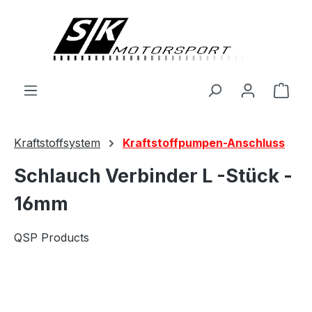
alt springen
Ware
Kraftstoffsystem
Kraftstoffpumpen-Anschluss
Schlauch Verbinder L -Stück -
16mm
QSP Products
Bildergalerie überspringen