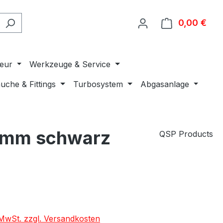
0,00 €
Ware
ieur
Werkzeuge & Service
uche & Fittings
Turbosystem
Abgasanlage
8 mm schwarz
QSP Products
. MwSt. zzgl. Versandkosten