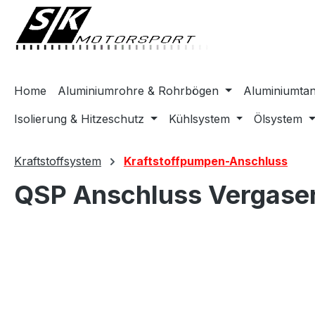
springen
Zur Hauptnavigation springen
Home
Aluminiumrohre & Rohrbögen
Aluminiumta
Isolierung & Hitzeschutz
Kühlsystem
Ölsystem
Kraftstoffsystem
Kraftstoffpumpen-Anschluss
QSP Anschluss Vergase
Bildergalerie überspringen