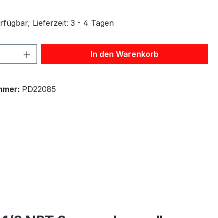
fügbar, Lieferzeit: 3 - 4 Tagen
 Anzahl: Gib den gewünschten Wert ein 
In den Warenkorb
mmer:
PD22085