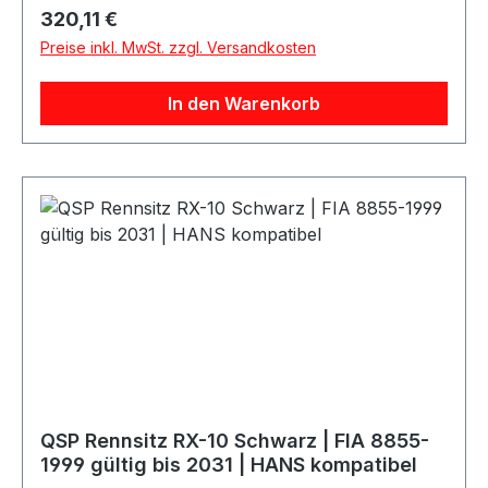
bezogen und wird inklusive seitlicher
Regulärer Preis:
320,11 €
Sitzbefestigung geliefert.Produktdetails:Marke:
Preise inkl. MwSt. zzgl. Versandkosten
QSP ProductsModell: Drift 2Farbe:
SchwarzPassform: Standard / kleine
In den Warenkorb
AusführungSchale: FiberglasBezug:
VeloursFeste Rückenpartie: JaBefestigung:
seitliche BefestigungSitzhalterung:
enthaltenGewicht: ca. 10 kgHomologation:
keineHANS kompatibel: NeinLieferumfang:
Rennsitz inkl. seitlicher Befestigung
QSP Rennsitz RX-10 Schwarz | FIA 8855-
1999 gültig bis 2031 | HANS kompatibel