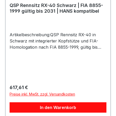
QSP Rennsitz RX-40 Schwarz | FIA 8855-
1999 gültig bis 2031 | HANS kompatibel
Artikelbeschreibung:QSP Rennsitz RX-40 in
Schwarz mit integrierter Kopfstütze und FIA-
Homologation nach FIA 8855-1999, gültig bis
2031.Der Motorsport-Sitz verfügt über eine
leichte und stabile Fiberglas-Schale mit
glänzender Gelcoat-Oberfläche sowie einen
hochwertigen schwarzen Veloursbezug.
Herausnehmbare Bein- und Rückenpolster
sowie zusätzliche Lendenpolster sind im
Regulärer Preis:
617,61 €
Lieferumfang enthalten und ermöglichen eine
Preise inkl. MwSt. zzgl. Versandkosten
individuelle, stützende Sitzposition.Der Sitz
besitzt 5 Gurtöffnungen und ist für 4-, 5- und 6-
In den Warenkorb
Punkt-Gurte geeignet. Die Montage erfolgt über
eine seitliche Befestigung mit