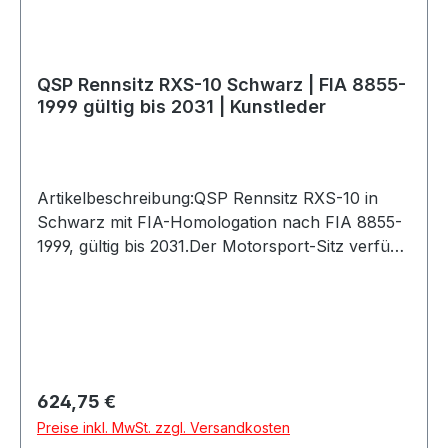
BefestigungGewicht: ca. 8,6 kgSitzrahmen /
Konsole: nicht enthaltenLieferumfang: Rennsitz
inkl. Rückenpolster
QSP Rennsitz RXS-10 Schwarz | FIA 8855-
1999 gültig bis 2031 | Kunstleder
Artikelbeschreibung:QSP Rennsitz RXS-10 in
Schwarz mit FIA-Homologation nach FIA 8855-
1999, gültig bis 2031.Der Motorsport-Sitz verfügt
über eine robuste Fiberglas-Schale mit
glänzender Gelcoat-Oberfläche und einen
pflegeleichten Bezug aus Kunstleder. Dieser lässt
sich einfach mit Wasser reinigen und ist
besonders für Autocross, Offroad, Baja und
weitere anspruchsvolle Motorsport-Einsätze
Regulärer Preis:
624,75 €
geeignet.Der Sitz besitzt 5 Gurtöffnungen und ist
Preise inkl. MwSt. zzgl. Versandkosten
für 4-, 5- und 6-Punkt-Gurte geeignet. Die