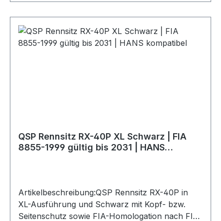
Edelstahlschrauben.Produktdetails:Marke: QSP
ProductsModell: RX-40Farbe: SchwarzFIA-
Homologation: FIA 8855-1999, gültig bis
2031Schale: FiberglasBezug: VeloursKopfstütze:
integriertHANS kompatibel: JaGurtführungen: 5
ÖffnungenGeeignet für: 4-, 5- und 6-Punkt-
GurteBefestigung: seitliche
BefestigungBefestigungsschrauben:
EdelstahlGewicht: ca. 8,4 kgSitzrahmen /
Konsole: nicht enthaltenLieferumfang: Rennsitz
inkl. herausnehmbarer Bein-, Rücken- und
QSP Rennsitz RX-40P XL Schwarz | FIA
Lendenpolster
8855-1999 gültig bis 2031 | HANS
kompatibel
Artikelbeschreibung:QSP Rennsitz RX-40P in
XL-Ausführung und Schwarz mit Kopf- bzw.
Seitenschutz sowie FIA-Homologation nach FIA