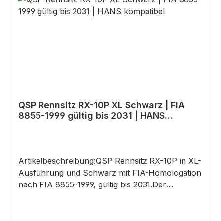
Homologation: FIA 8855-1999, gültig bis
2031Schale: FiberglasBezug: VeloursHANS
kompatibel: JaGurtführungen: 5
ÖffnungenGeeignet für: 4-, 5- und 6-Punkt-
GurteBefestigung: seitliche BefestigungGewicht:
ca. 7,9 kgSitzrahmen / Konsole: nicht
enthaltenLieferumfang: Rennsitz inkl.
RückenpolsterHinweis:Für den Einbau wird je
nach Fahrzeug eine passende Sitzkonsole oder
QSP Rennsitz RX-10P XL Schwarz | FIA
ein Sitzrahmen benötigt. FIA-Gültigkeit bitte stets
8855-1999 gültig bis 2031 | HANS
anhand des am Sitz angebrachten
kompatibel
Homologationslabels prüfen.
Artikelbeschreibung:QSP Rennsitz RX-10P in XL-
Ausführung und Schwarz mit FIA-Homologation
nach FIA 8855-1999, gültig bis 2031.Der
Motorsport-Sitz besitzt eine robuste Fiberglas-
Schale mit glänzender Gelcoat-Oberfläche und
einen schwarzen Veloursbezug. Die zusätzlichen