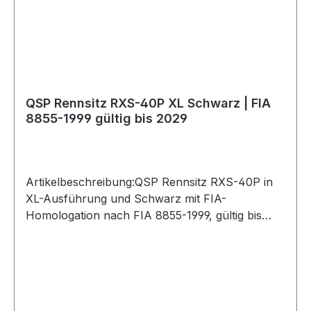
KunstlederHANS kompatibel: JaGurtführungen:
5 ÖffnungenGeeignet für: 4-, 5- und 6-Punkt-
GurteBefestigung: seitliche BefestigungGewicht:
ca. 8,4 kgEmpfohlen für Personen bis ca. 115 kg
und ca. 200 cm KörpergrößeSitzrahmen /
Konsole: nicht enthaltenLieferumfang: Rennsitz
QSP Rennsitz RXS-40P XL Schwarz | FIA
8855-1999 gültig bis 2029
Artikelbeschreibung:QSP Rennsitz RXS-40P in
XL-Ausführung und Schwarz mit FIA-
Homologation nach FIA 8855-1999, gültig bis
2029.Der Motorsport-Sitz verfügt über eine
robuste Fiberglas-Schale mit glänzender
Gelcoat-Oberfläche sowie einen pflegeleichten
Bezug aus Kunstleder. Die zusätzlichen
Rückenpolster sind im Lieferumfang enthalten