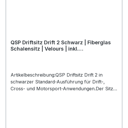
QSP Driftsitz Drift 2 Schwarz | Fiberglas
Schalensitz | Velours | inkl.
Seitenhalterung
Artikelbeschreibung:QSP Driftsitz Drift 2 in
schwarzer Standard-Ausführung für Drift-,
Cross- und Motorsport-Anwendungen.Der Sitz
bietet starken Seitenhalt und unterstützt eine
stabile Sitzposition bei dynamischen
Fahrmanövern. Die robuste Fiberglas-Schale mit
fester Rückenpartie sorgt für eine stabile
Konstruktion. Der Sitz ist mit schwarzem Velours