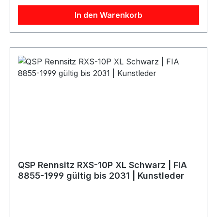
seitliche Befestigung ist mit passenden QSP
In den Warenkorb
Sitzkonsolen bzw. Sitzrahmen
kombinierbar.Produktdetails:Marke: QSP
ProductsModell: RXS-10Farbe: SchwarzFIA-
Homologation: FIA 8855-1999, gültig bis
2031Schale: FiberglasBezug: KunstlederHANS
kompatibel: JaGurtführungen: 5
ÖffnungenGeeignet für: 4-, 5- und 6-Punkt-
GurteBefestigung: seitliche BefestigungGewicht:
ca. 7,9 kgSitzrahmen / Konsole: nicht
enthaltenLieferumfang: Rennsitz
QSP Rennsitz RXS-10P XL Schwarz | FIA
8855-1999 gültig bis 2031 | Kunstleder