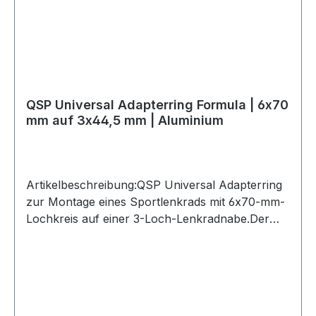
QSP Universal Adapterring Formula | 6x70
mm auf 3x44,5 mm | Aluminium
Artikelbeschreibung:QSP Universal Adapterring
zur Montage eines Sportlenkrads mit 6x70-mm-
Lochkreis auf einer 3-Loch-Lenkradnabe.Der
Adapterring besteht aus Aluminium und eignet
sich ideal für Formula-Lenkräder sowie
passende Quick-Release-Systeme. Er ermöglicht
die Verbindung zwischen einem Lenkrad mit
6x70-mm-Befestigung und einer 3-Loch-Nabe