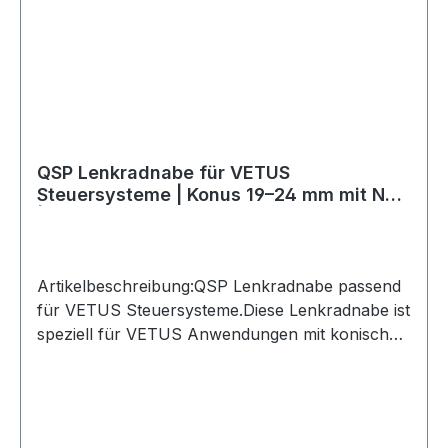
QSP Lenkradnabe für VETUS
Steuersysteme | Konus 19–24 mm mit Nut
| 70/74 mm
Artikelbeschreibung:QSP Lenkradnabe passend
für VETUS Steuersysteme.Diese Lenkradnabe ist
speziell für VETUS Anwendungen mit konischer
Aufnahme 19–24 mm und Spiebahn/Nut
vorgesehen. Sie ermöglicht die Montage eines
Sportlenkrads von QSP Products, OMP Racing,
Momo und weiteren Herstellern, sofern das