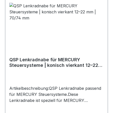
SportlenkräderLieferumfang: 1 Stück inkl.
MontagematerialIdeal zur fachgerechten
Montage eines Sportlenkrads an passenden
DOCK Steuersystemen.
QSP Lenkradnabe für MERCURY
Steuersysteme | konisch vierkant 12–22
mm | 70/74 mm
Artikelbeschreibung:QSP Lenkradnabe passend
für MERCURY Steuersysteme.Diese
Lenkradnabe ist speziell für MERCURY
Anwendungen mit konisch-vierkantiger
Aufnahme 12–22 mm vorgesehen. Sie ermöglicht