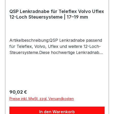
QSP Lenkradnabe für Teleflex Volvo Uflex
12-Loch Steuersysteme | 17–19 mm
Artikelbeschreibung:QSP Lenkradnabe passend
für Teleflex, Volvo, Uflex und weitere 12-Loch-
Steuersysteme.Diese hochwertige Lenkradnabe
ist speziell für maritime Steuersysteme mit 12-
Loch-Aufnahme entwickelt. Sie ermöglicht die
Montage eines Sportlenkrads von QSP
Products, OMP Racing, Momo und weiteren
Herstellern mit einem Lochkreis von 70 mm oder
74 mm.Die Nabe verfügt über eine konische
Regulärer Preis:
90,02 €
Aufnahme von 17–19 mm mit Spiebahn/Nut und
Preise inkl. MwSt. zzgl. Versandkosten
sorgt für eine sichere und präzise Verbindung
zwischen Lenkrad und
In den Warenkorb
Steuersystem.Produktdetails:Marke: QSP