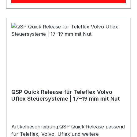
ProductsPassend für: Teleflex, Volvo, Uflex und
vergleichbare 12-Loch-SteuersystemeFarbe:
SchwarzAufnahme: konisch 17–19 mm mit
Spiebahn/NutLochkreis Lenkrad: 70 mm / 74
mmAusführung: Lenkradnabe / Adapter für
SportlenkräderLieferumfang: 1 StückIdeal zur
fachgerechten Montage eines Sportlenkrads an
Booten und maritimen Steuersystemen.
QSP Quick Release für Teleflex Volvo
Uflex Steuersysteme | 17–19 mm mit Nut
Artikelbeschreibung:QSP Quick Release passend
für Teleflex, Volvo, Uflex und weitere