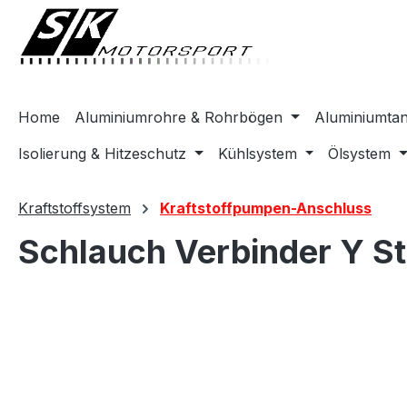
springen
Zur Hauptnavigation springen
Home
Aluminiumrohre & Rohrbögen
Aluminiumta
Isolierung & Hitzeschutz
Kühlsystem
Ölsystem
Kraftstoffsystem
Kraftstoffpumpen-Anschluss
Schlauch Verbinder Y S
Bildergalerie überspringen