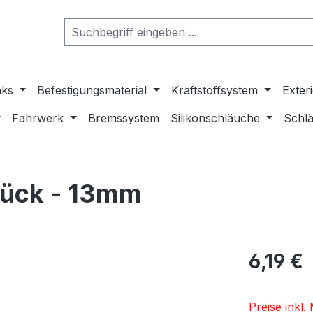
nks
Befestigungsmaterial
Kraftstoffsystem
Exter
Fahrwerk
Bremssystem
Silikonschläuche
Schlä
tück - 13mm
6,19 €
Preise inkl