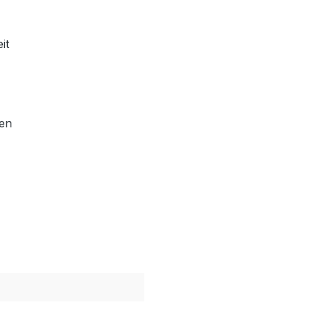
it
ien