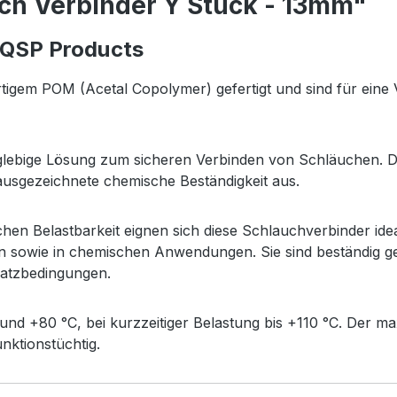
ch Verbinder Y Stück - 13mm"
 QSP Products
gem POM (Acetal Copolymer) gefertigt und sind für eine V
anglebige Lösung zum sicheren Verbinden von Schläuchen. 
e ausgezeichnete chemische Beständigkeit aus.
en Belastbarkeit eignen sich diese Schlauchverbinder idea
n sowie in chemischen Anwendungen. Sie sind beständig ge
satzbedingungen.
nd +80 °C, bei kurzzeitiger Belastung bis +110 °C. Der max
nktionstüchtig.