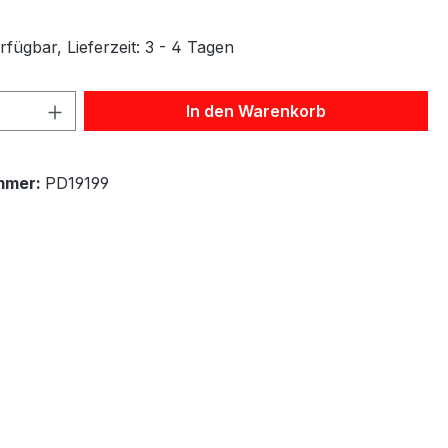
fügbar, Lieferzeit: 3 - 4 Tagen
 Anzahl: Gib den gewünschten Wert ein 
In den Warenkorb
mmer:
PD19199