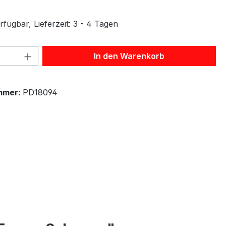
fügbar, Lieferzeit: 3 - 4 Tagen
 Anzahl: Gib den gewünschten Wert ein 
In den Warenkorb
mmer:
PD18094