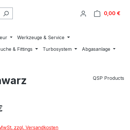
0,00 €
Ware
ieur
Werkzeuge & Service
uche & Fittings
Turbosystem
Abgasanlage
hwarz
QSP Products
€
. MwSt. zzgl. Versandkosten