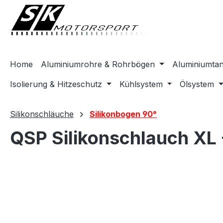
springen
Zur Hauptnavigation springen
Home
Aluminiumrohre & Rohrbögen
Aluminiumta
Isolierung & Hitzeschutz
Kühlsystem
Ölsystem
Silikonschläuche
Silikonbogen 90°
QSP Silikonschlauch XL
Bildergalerie überspringen