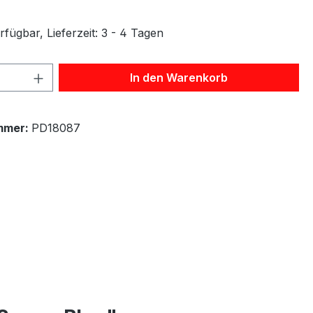
fügbar, Lieferzeit: 3 - 4 Tagen
 Anzahl: Gib den gewünschten Wert ein 
In den Warenkorb
mmer:
PD18087