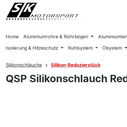
springen
Zur Hauptnavigation springen
Home
Aluminiumrohre & Rohrbögen
Aluminiumta
Isolierung & Hitzeschutz
Kühlsystem
Ölsystem
Silikonschläuche
Silikon-Reduzierstück
QSP Silikonschlauch Re
Bildergalerie überspringen