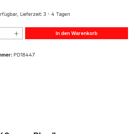
fügbar, Lieferzeit: 3 - 4 Tagen
 Anzahl: Gib den gewünschten Wert ein 
In den Warenkorb
mmer:
PD18447