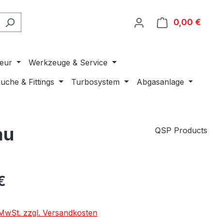
0,00 €
Ware
ieur
Werkzeuge & Service
uche & Fittings
Turbosystem
Abgasanlage
au
QSP Products
€
. MwSt. zzgl. Versandkosten