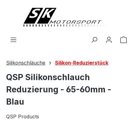
alt springen
Ware
Silikonschläuche
Silikon-Reduzierstück
QSP Silikonschlauch
Reduzierung - 65-60mm -
Blau
QSP Products
Bildergalerie überspringen