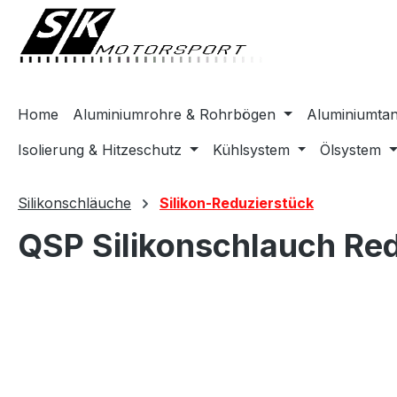
springen
Zur Hauptnavigation springen
Home
Aluminiumrohre & Rohrbögen
Aluminiumta
Isolierung & Hitzeschutz
Kühlsystem
Ölsystem
Silikonschläuche
Silikon-Reduzierstück
QSP Silikonschlauch Re
Bildergalerie überspringen