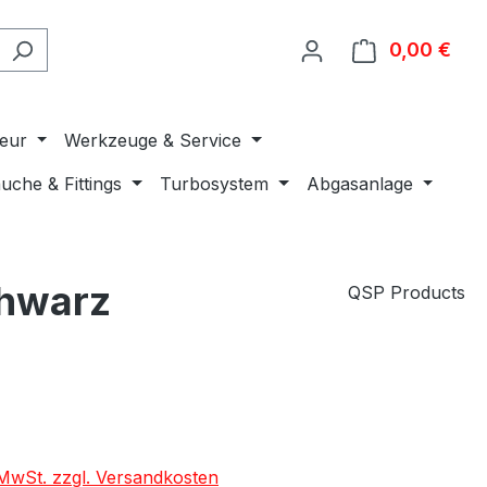
0,00 €
Ware
ieur
Werkzeuge & Service
uche & Fittings
Turbosystem
Abgasanlage
chwarz
QSP Products
. MwSt. zzgl. Versandkosten