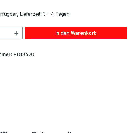
fügbar, Lieferzeit: 3 - 4 Tagen
 Anzahl: Gib den gewünschten Wert ein 
In den Warenkorb
mmer:
PD18420