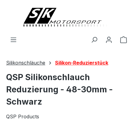
alt springen
Ware
Silikonschläuche
Silikon-Reduzierstück
QSP Silikonschlauch
Reduzierung - 48-30mm -
Schwarz
QSP Products
Bildergalerie überspringen